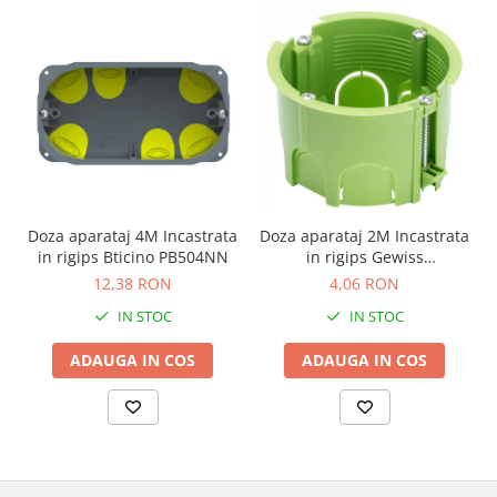
Doza aparataj 4M Incastrata
Doza aparataj 2M Incastrata
in rigips Bticino PB504NN
in rigips Gewiss
GW24234PM
12,38 RON
4,06 RON
IN STOC
IN STOC
ADAUGA IN COS
ADAUGA IN COS