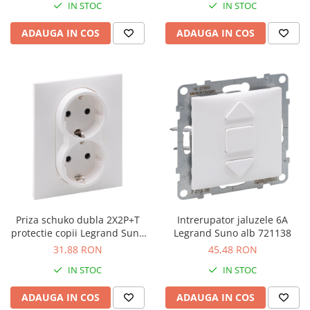
IN STOC
IN STOC
ADAUGA IN COS
ADAUGA IN COS
Priza schuko dubla 2X2P+T
Intrerupator jaluzele 6A
protectie copii Legrand Suno
Legrand Suno alb 721138
alb 721126
31,88 RON
45,48 RON
IN STOC
IN STOC
ADAUGA IN COS
ADAUGA IN COS