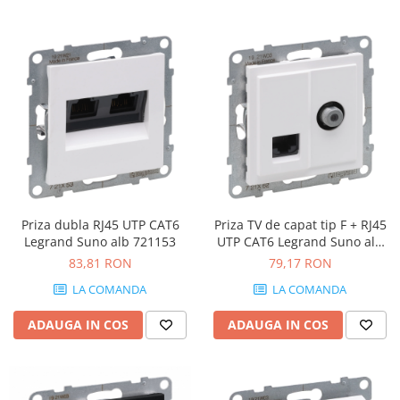
Priza dubla RJ45 UTP CAT6
Priza TV de capat tip F + RJ45
Legrand Suno alb 721153
UTP CAT6 Legrand Suno alb
721162
83,81 RON
79,17 RON
LA COMANDA
LA COMANDA
ADAUGA IN COS
ADAUGA IN COS