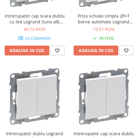
Intrerupator cap scara dublu
Priza schuko simpla 2P+T
cu led Legrand Suno alb
borne automate Legrand
721118
Suno alb 721120
49,10 RON
19,51 RON
LA COMANDA
IN STOC
ADAUGA IN COS
ADAUGA IN COS
Intrerupator dublu Legrand
Intrerupator cap scara dublu