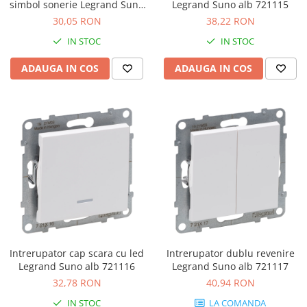
simbol sonerie Legrand Suno
Legrand Suno alb 721115
alb 721113
30,05 RON
38,22 RON
IN STOC
IN STOC
ADAUGA IN COS
ADAUGA IN COS
Intrerupator cap scara cu led
Intrerupator dublu revenire
Legrand Suno alb 721116
Legrand Suno alb 721117
32,78 RON
40,94 RON
IN STOC
LA COMANDA