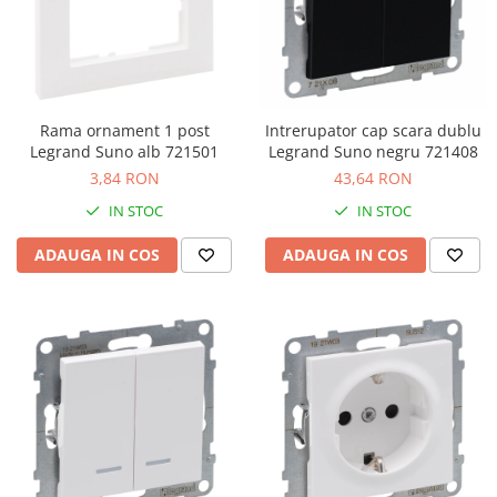
Schneider Asfora
Supraveghere Video
Bobine de declansare
Schneider Easy Styl
UPS-uri
Separatoare de sarcina
Schneider Cedar
Interfonie
Lampa de semnalizare
Vimar Neve
Scule meseriasi
Rama ornament 1 post
Intrerupator cap scara dublu
Conectica si accesorii
Vimar Plana
Legrand Suno alb 721501
Legrand Suno negru 721408
Bareta de alimentare-Pieptene
Vimar Arke
3,84 RON
43,64 RON
Cleme si conectori
Himel Flexo
IN STOC
IN STOC
Repartitoare
Automatizari
Borniera si bara nul
ADAUGA IN COS
ADAUGA IN COS
Pini terminali