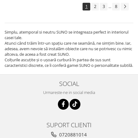
1
2
3
8
...
Simplu, atemporal si neutru SUNO se integreaza perfect in interiorul
casei tale.
Atunci când trăim într-un spațiu care ne seamănă, ne simțim bine. Iar,
adesea, avem nevoie să instalăm obiecte care nu se potrivesc cu nimic
altceva, de aceea a fost creat SUNO.
Colțurile ascuțite și o ușoară curbură în partea de sus sunt
caracteristici discrete, ce îi conferă gamei SUNO o personalitate subtilă.
SOCIAL
Urmareste-ne in social media
SUPORT CLIENTI
0720881014