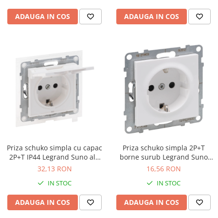
ADAUGA IN COS
ADAUGA IN COS
Priza schuko simpla cu capac
Priza schuko simpla 2P+T
2P+T IP44 Legrand Suno alb
borne surub Legrand Suno
721123
alb 721125
32,13 RON
16,56 RON
IN STOC
IN STOC
ADAUGA IN COS
ADAUGA IN COS