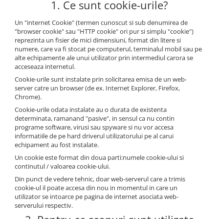
Schneider Asfora
Supraveghere Video
1. Ce sunt cookie-urile?
Bobine de declansare
Schneider Easy Styl
UPS-uri
Un "internet Cookie" (termen cunoscut si sub denumirea de
Separatoare de sarcina
Schneider Cedar
Interfonie
"browser cookie" sau "HTTP cookie" ori pur si simplu "cookie")
reprezinta un fisier de mici dimensiuni, format din litere si
Lampa de semnalizare
Vimar Neve
Scule meseriasi
numere, care va fi stocat pe computerul, terminalul mobil sau pe
alte echipamente ale unui utilizator prin intermediul carora se
Conectica si accesorii
Vimar Plana
acceseaza internetul.
Bareta de alimentare-Pieptene
Vimar Arke
Cookie-urile sunt instalate prin solicitarea emisa de un web-
Cleme si conectori
server catre un browser (de ex. Internet Explorer, Firefox,
Himel Flexo
Chrome).
Repartitoare
Automatizari
Cookie-urile odata instalate au o durata de existenta
Borniera si bara nul
determinata, ramanand "pasive", in sensul ca nu contin
Pini terminali
programe software, virusi sau spyware si nu vor accesa
informatiile de pe hard driverul utilizatorului pe al carui
echipament au fost instalate.
Un cookie este format din doua parti:numele cookie-ului si
continutul / valoarea cookie-ului.
Din punct de vedere tehnic, doar web-serverul care a trimis
cookie-ul il poate accesa din nou in momentul in care un
utilizator se intoarce pe pagina de internet asociata web-
serverului respectiv.