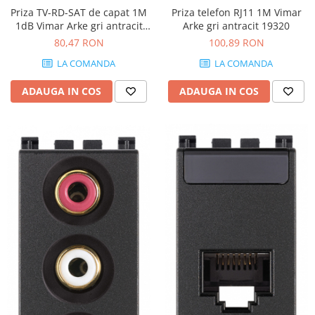
Priza TV-RD-SAT de capat 1M
Priza telefon RJ11 1M Vimar
1dB Vimar Arke gri antracit
Arke gri antracit 19320
19300.01
80,47 RON
100,89 RON
LA COMANDA
LA COMANDA
ADAUGA IN COS
ADAUGA IN COS