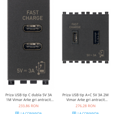
Priza USB tip C dubla 5V 3A
Priza USB tip A+C 5V 3A 2M
1M Vimar Arke gri antracit
Vimar Arke gri antracit
19292.CC
19295.AC
233,86 RON
276,28 RON
LA COMANDA
LA COMANDA