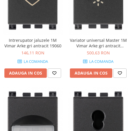
Intrerupator jaluzele 1M
Variator universal Master 1M
Vimar Arke gri antracit 19060
Vimar Arke gri antracit
19135.1
146,11 RON
500,63 RON
LA COMANDA
LA COMANDA
ADAUGA IN COS
ADAUGA IN COS