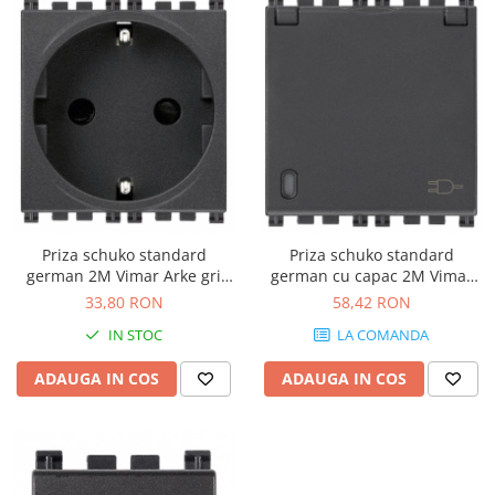
Priza schuko standard
Priza schuko standard
german 2M Vimar Arke gri
german cu capac 2M Vimar
antracit 19208
Arke gri antracit 19208.C
33,80 RON
58,42 RON
IN STOC
LA COMANDA
ADAUGA IN COS
ADAUGA IN COS