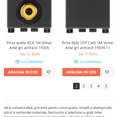
Priza audio RCA 1M Vimar
Priza RJ45 UTP Cat5 1M Vimar
Arke gri antracit 19335
Arke gri antracit 19339.11
166,72 RON
64,71 RON
LA COMANDA
LA COMANDA
ADAUGA IN COS
ADAUGA IN COS
1
2
3
4
De la varianta albă, potrivită pentru orice spațiu, simplă și atemporală,
până la versiunile materiale, fascinante și selectate cu grijă. Arke
interpretează toată energia modernității, oferind un efect perfect