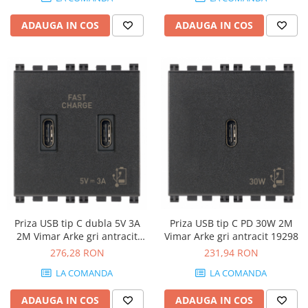
ADAUGA IN COS
ADAUGA IN COS
Priza USB tip C dubla 5V 3A
Priza USB tip C PD 30W 2M
2M Vimar Arke gri antracit
Vimar Arke gri antracit 19298
19295.CC
276,28 RON
231,94 RON
LA COMANDA
LA COMANDA
ADAUGA IN COS
ADAUGA IN COS