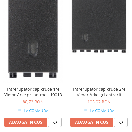
Intrerupator cap cruce 1M
Intrerupator cap cruce 2M
Vimar Arke gri antracit 19013
Vimar Arke gri antracit
19013.2
88,72 RON
105,92 RON
LA COMANDA
LA COMANDA
ADAUGA IN COS
ADAUGA IN COS