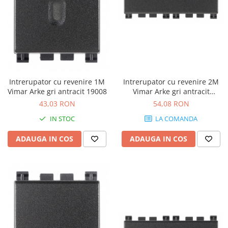
Intrerupator cu revenire 1M
Intrerupator cu revenire 2M
Vimar Arke gri antracit 19008
Vimar Arke gri antracit
19008.2
43,03 RON
54,08 RON
IN STOC
LA COMANDA
ADAUGA IN COS
ADAUGA IN COS