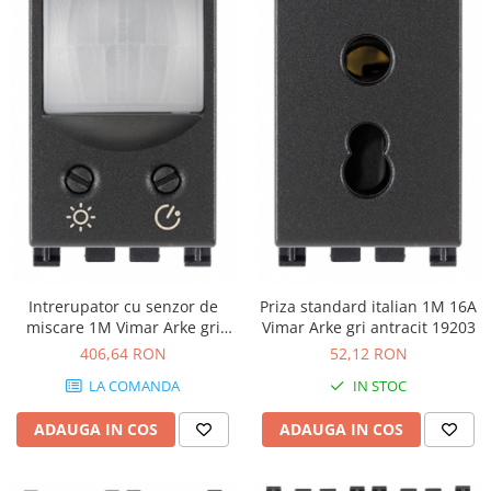
Intrerupator cu senzor de
Priza standard italian 1M 16A
miscare 1M Vimar Arke gri
Vimar Arke gri antracit 19203
antracit 19181
406,64 RON
52,12 RON
LA COMANDA
IN STOC
ADAUGA IN COS
ADAUGA IN COS