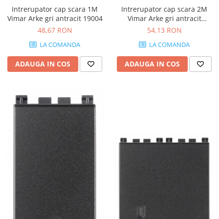
Intrerupator cap scara 1M
Intrerupator cap scara 2M
Vimar Arke gri antracit 19004
Vimar Arke gri antracit
19004.2
48,67 RON
54,13 RON
LA COMANDA
LA COMANDA
ADAUGA IN COS
ADAUGA IN COS