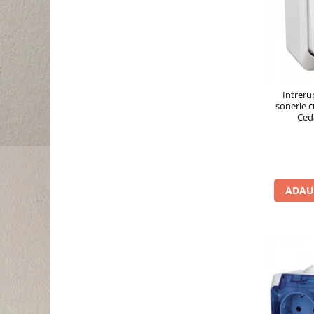
Intreru
sonerie c
Ced
ADAU