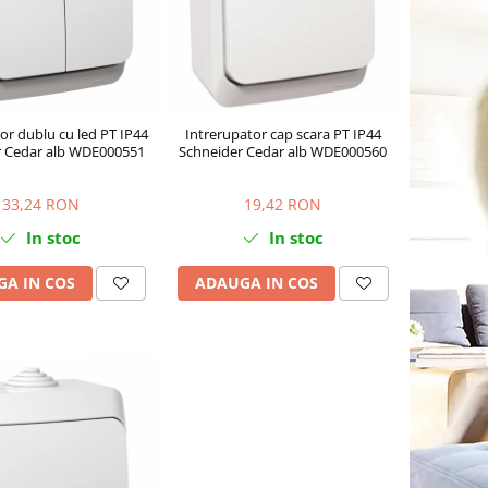
or dublu cu led PT IP44
Intrerupator cap scara PT IP44
r Cedar alb WDE000551
Schneider Cedar alb WDE000560
33,24 RON
19,42 RON
In stoc
In stoc
A IN COS
ADAUGA IN COS