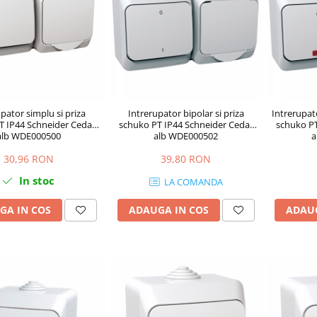
pator simplu si priza
Intrerupator bipolar si priza
Intrerupato
T IP44 Schneider Cedar
schuko PT IP44 Schneider Cedar
schuko PT
alb WDE000500
alb WDE000502
a
30,96 RON
39,80 RON
In stoc
LA COMANDA
GA IN COS
ADAUGA IN COS
ADAUG