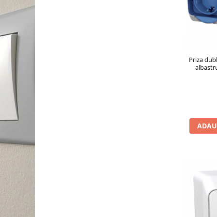
Priza dub
albastr
ADAU