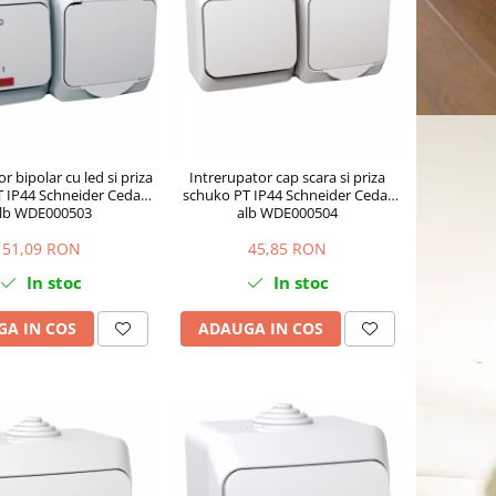
r bipolar cu led si priza
Intrerupator cap scara si priza
 IP44 Schneider Cedar
schuko PT IP44 Schneider Cedar
lb WDE000503
alb WDE000504
51,09 RON
45,85 RON
In stoc
In stoc
A IN COS
ADAUGA IN COS