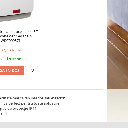
tor cap cruce cu led PT
Schneider Cedar alb
WDE000571
37,38 RON
In stoc
A IN COS
iditate mărită din interior sau exterior.
lus perfect pentru toate aplicaţiile.
grad de protecţie IP44.
copii.