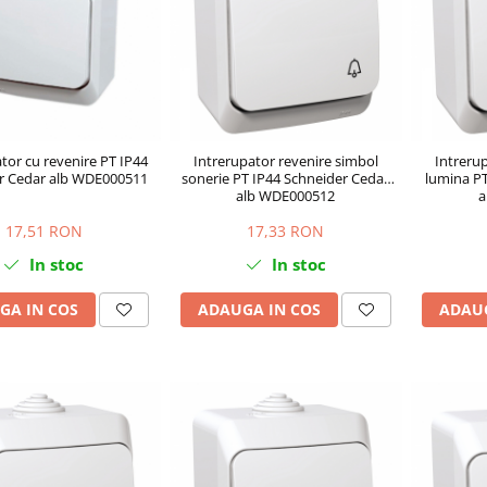
tor cu revenire PT IP44
Intrerupator revenire simbol
Intreru
r Cedar alb WDE000511
sonerie PT IP44 Schneider Cedar
lumina PT
alb WDE000512
a
17,51 RON
17,33 RON
In stoc
In stoc
GA IN COS
ADAUGA IN COS
ADAUG