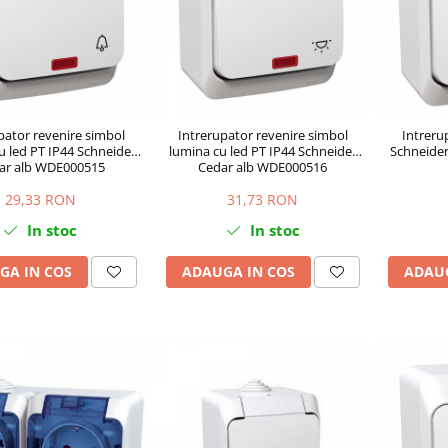
pator revenire simbol
Intrerupator revenire simbol
Intreru
u led PT IP44 Schneider
lumina cu led PT IP44 Schneider
Schneide
ar alb WDE000515
Cedar alb WDE000516
29,33 RON
31,73 RON
In stoc
In stoc
GA IN COS
ADAUGA IN COS
ADAUG