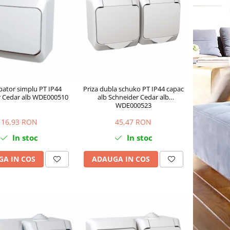
pator simplu PT IP44
Priza dubla schuko PT IP44 capac
r Cedar alb WDE000510
alb Schneider Cedar alb
WDE000523
16,93 RON
45,47 RON
In stoc
In stoc
A IN COS
ADAUGA IN COS