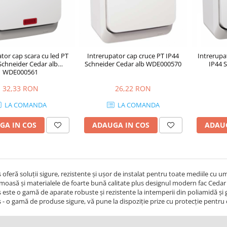
tor cap scara cu led PT
Intrerupator cap cruce PT IP44
Intrerupa
Schneider Cedar alb
Schneider Cedar alb WDE000570
IP44 
WDE000561
32,33 RON
26,22 RON
LA COMANDA
LA COMANDA
GA IN COS
ADAUGA IN COS
ADAUG
 oferă soluţii sigure, rezistente şi uşor de instalat pentru toate mediile cu um
oasă şi materialele de foarte bună calitate plus designul modern fac Cedar P
 este o gamă de aparate robuste şi rezistente la intemperii din poliamidă şi 
 - o gamă de produse sigure, vă pune la dispoziţie prize cu protecţie pentru 