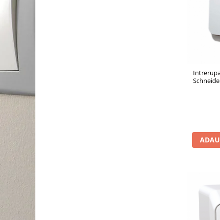
Intrerupa
Schneide
ADAU