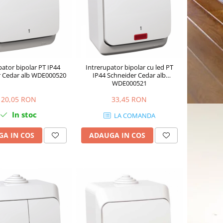
pator bipolar PT IP44
Intrerupator bipolar cu led PT
r Cedar alb WDE000520
IP44 Schneider Cedar alb
WDE000521
20,05 RON
33,45 RON
In stoc
LA COMANDA
A IN COS
ADAUGA IN COS