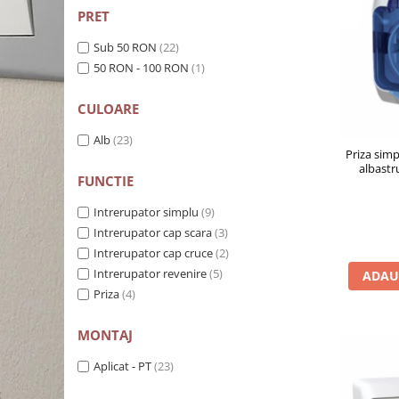
Schneider Asfora
Supraveghere Video
PRET
Bobine de declansare
Schneider Easy Styl
UPS-uri
Sub 50 RON
(22)
Separatoare de sarcina
Schneider Cedar
Interfonie
50 RON - 100 RON
(1)
Lampa de semnalizare
Vimar Neve
Scule meseriasi
Conectica si accesorii
CULOARE
Vimar Plana
Bareta de alimentare-Pieptene
Vimar Arke
Alb
(23)
Priza sim
Cleme si conectori
Himel Flexo
albastr
FUNCTIE
Repartitoare
Automatizari
Borniera si bara nul
Intrerupator simplu
(9)
Pini terminali
Intrerupator cap scara
(3)
Intrerupator cap cruce
(2)
Intrerupator revenire
(5)
ADAU
Priza
(4)
MONTAJ
Aplicat - PT
(23)