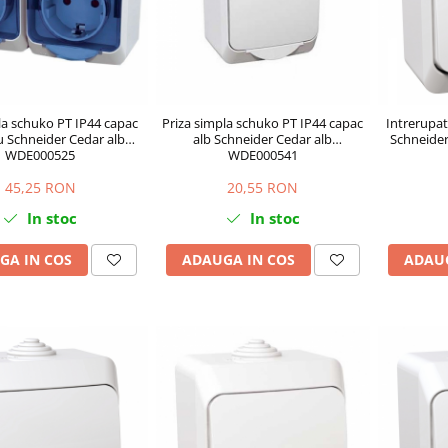
la schuko PT IP44 capac
Priza simpla schuko PT IP44 capac
Intrerupat
u Schneider Cedar alb
alb Schneider Cedar alb
Schneide
WDE000525
WDE000541
45,25 RON
20,55 RON
In stoc
In stoc
GA IN COS
ADAUGA IN COS
ADAUG