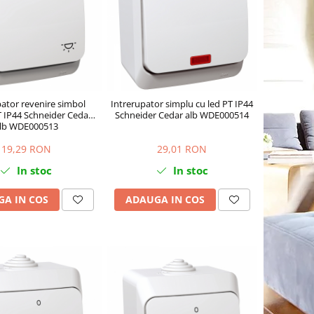
pator revenire simbol
Intrerupator simplu cu led PT IP44
 IP44 Schneider Cedar
Schneider Cedar alb WDE000514
lb WDE000513
19,29 RON
29,01 RON
In stoc
In stoc
A IN COS
ADAUGA IN COS