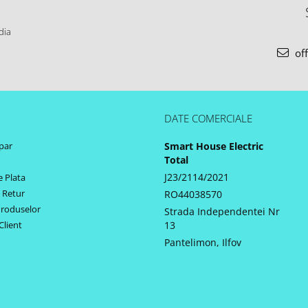
dia
off
DATE COMERCIALE
par
Smart House Electric
Total
J23/2114/2021
 Plata
e Retur
RO44038570
Produselor
Strada Independentei Nr
Client
13
Pantelimon, Ilfov