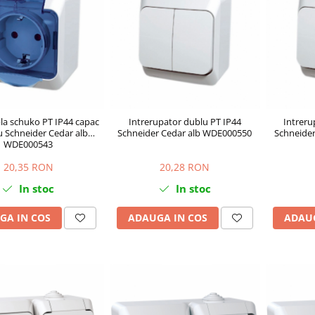
pla schuko PT IP44 capac
Intrerupator dublu PT IP44
Intreru
u Schneider Cedar alb
Schneider Cedar alb WDE000550
Schneide
WDE000543
20,35 RON
20,28 RON
In stoc
In stoc
GA IN COS
ADAUGA IN COS
ADAUG