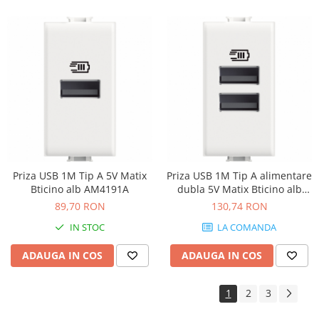
Priza USB 1M Tip A 5V Matix
Priza USB 1M Tip A alimentare
Bticino alb AM4191A
dubla 5V Matix Bticino alb
AM4191AA
89,70 RON
130,74 RON
IN STOC
LA COMANDA
ADAUGA IN COS
ADAUGA IN COS
1
2
3