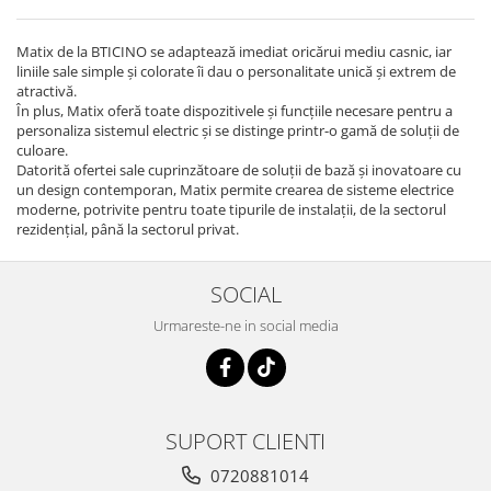
Matix de la BTICINO se adaptează imediat oricărui mediu casnic, iar
liniile sale simple şi colorate îi dau o personalitate unică şi extrem de
atractivă.
În plus, Matix oferă toate dispozitivele şi funcţiile necesare pentru a
personaliza sistemul electric şi se distinge printr-o gamă de soluţii de
culoare.
Datorită ofertei sale cuprinzătoare de soluţii de bază şi inovatoare cu
un design contemporan, Matix permite crearea de sisteme electrice
moderne, potrivite pentru toate tipurile de instalaţii, de la sectorul
rezidenţial, până la sectorul privat.
SOCIAL
Urmareste-ne in social media
SUPORT CLIENTI
0720881014