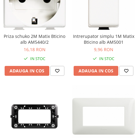
Schneider Asfora
Supraveghere Video
Bobine de declansare
Schneider Easy Styl
UPS-uri
Separatoare de sarcina
Schneider Cedar
Interfonie
Lampa de semnalizare
Vimar Neve
Scule meseriasi
Priza schuko 2M Matix Bticino
Intrerupator simplu 1M Matix
Conectica si accesorii
Vimar Plana
alb AM5440/2
Bticino alb AM5001
Bareta de alimentare-Pieptene
Vimar Arke
16,18 RON
9,96 RON
Cleme si conectori
Himel Flexo
IN STOC
IN STOC
Repartitoare
Automatizari
Borniera si bara nul
ADAUGA IN COS
ADAUGA IN COS
Pini terminali