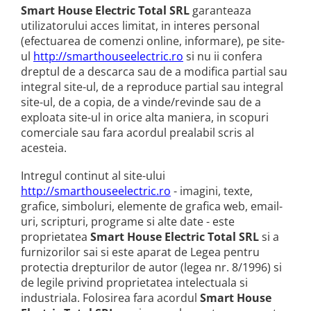
Smart House Electric Total SRL
garanteaza
utilizatorului acces limitat, in interes personal
(efectuarea de comenzi online, informare), pe site-
ul
http://smarthouseelectric.ro
si nu ii confera
dreptul de a descarca sau de a modifica partial sau
integral site-ul, de a reproduce partial sau integral
site-ul, de a copia, de a vinde/revinde sau de a
exploata site-ul in orice alta maniera, in scopuri
comerciale sau fara acordul prealabil scris al
acesteia.
Intregul continut al site-ului
http://smarthouseelectric.ro
- imagini, texte,
grafice, simboluri, elemente de grafica web, email-
uri, scripturi, programe si alte date - este
proprietatea
Smart House Electric Total SRL
si a
furnizorilor sai si este aparat de Legea pentru
protectia drepturilor de autor (legea nr. 8/1996) si
de legile privind proprietatea intelectuala si
industriala. Folosirea fara acordul
Smart House