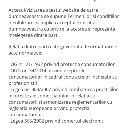
Schneider Asfora
Supraveghere Video
Bobine de declansare
Schneider Easy Styl
UPS-uri
Accesul/vizitarea acestui website de catre
dumneavoastra se supune Termenilor si conditiilor
Separatoare de sarcina
Schneider Cedar
Interfonie
de ultilizare, si implica acceptul explicit al
Lampa de semnalizare
Vimar Neve
Scule meseriasi
dumneavoastra cu privire la acestea si reprezinta
Conectica si accesorii
intelegerea dintre parti.
Vimar Plana
Bareta de alimentare-Pieptene
Vimar Arke
Relatia dintre parti este guvernata de urmatoarele
Cleme si conectori
acte normative:
Himel Flexo
Repartitoare
Automatizari
OG nr. 21/1992 privind protectia consumatorilor
·
Borniera si bara nul
OUG nr. 34/2014 privind drepturile
·
Pini terminali
consumatorilor in cadrul contractelor incheiate cu
profesionistii
Legea nr. 363/2007 privind combaterea practicilor
·
incorecte ale comerciantilor in relatia cu
consumatorii si armonizarea reglementarilor cu
legislatia europeana privind protectia
consumatorilor
Legea 365/2002 privind comertul electronic
·