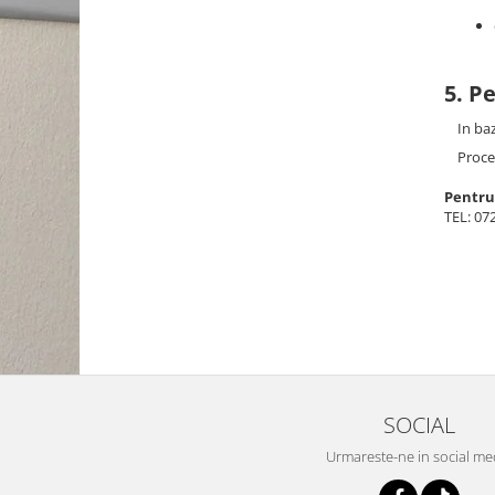
5. P
In baza
Procesa
Pentru
TEL: 07
SOCIAL
Urmareste-ne in social me