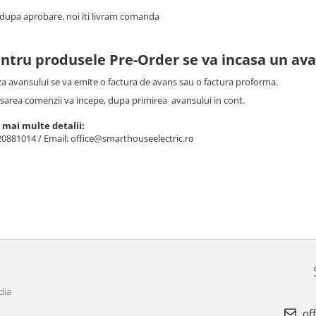
dupa aprobare, noi iti livram comanda
entru produsele Pre-Order se va incasa un av
 avansului se va emite o factura de avans sau o factura proforma.
rea comenzii va incepe, dupa primirea avansului in cont.
 mai multe detalii:
20881014 / Email: office@smarthouseelectric.ro
dia
off