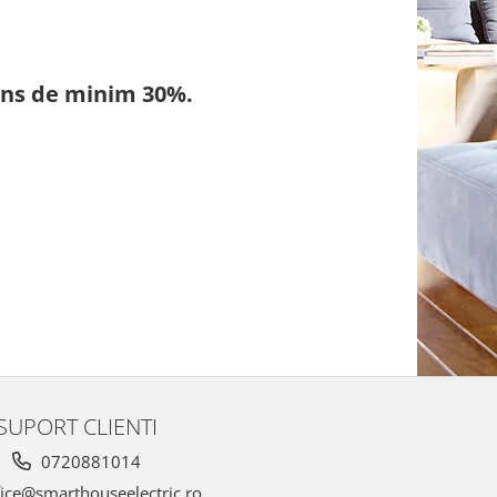
ans de minim 30%.
SUPORT CLIENTI
0720881014
ice@smarthouseelectric.ro