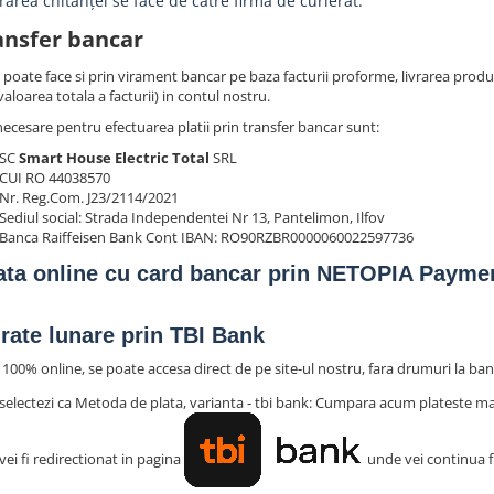
rarea chitanţei se face de către firma de curierat.
ansfer bancar
e poate face si prin virament bancar pe baza facturii proforme, livrarea pro
aloarea totala a facturii) in contul nostru.
necesare pentru efectuarea platii prin transfer bancar sunt:
SC
Smart House Electric Total
SRL
CUI RO 44038570
Nr. Reg.Com. J23/2114/2021
Sediul social: Strada Independentei Nr 13, Pantelimon, Ilfov
Banca Raiffeisen Bank Cont IBAN: RO90RZBR0000060022597736
ata online cu card bancar prin NETOPIA Payme
n rate lunare prin TBI Bank
100% online, se poate accesa direct de pe site-ul nostru, fara drumuri la banc
selectezi ca Metoda de plata, varianta - tbi bank: Cumpara acum plateste mai
vei fi redirectionat in pagina
unde vei continua fl