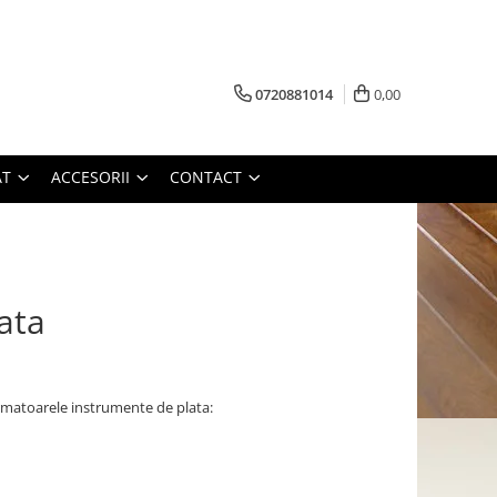
0720881014
0,00
AT
ACCESORII
CONTACT
ata
rmatoarele instrumente de plata: