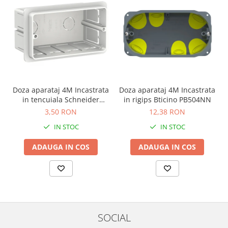
Doza aparataj 4M Incastrata
Doza aparataj 4M Incastrata
in tencuiala Schneider
in rigips Bticino PB504NN
LMR8164003
3,50 RON
12,38 RON
IN STOC
IN STOC
ADAUGA IN COS
ADAUGA IN COS
SOCIAL