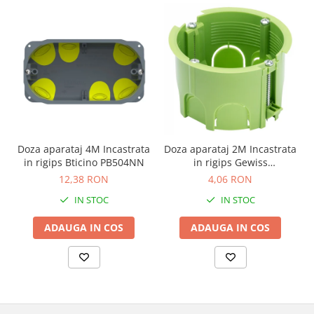
Doza aparataj 4M Incastrata
Doza aparataj 2M Incastrata
in rigips Bticino PB504NN
in rigips Gewiss
GW24234PM
12,38 RON
4,06 RON
IN STOC
IN STOC
ADAUGA IN COS
ADAUGA IN COS