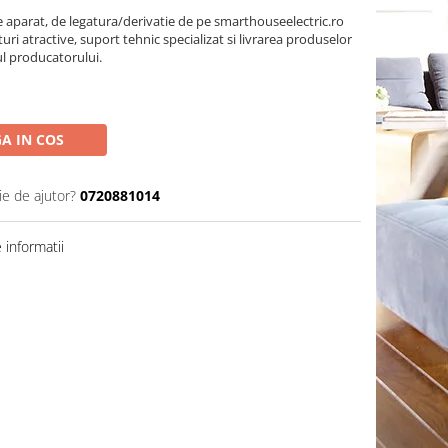
parat, de legatura/derivatie de pe smarthouseelectric.ro
turi atractive, suport tehnic specializat si livrarea produselor
ul producatorului.
A IN COS
ie de ajutor?
0720881014
informatii