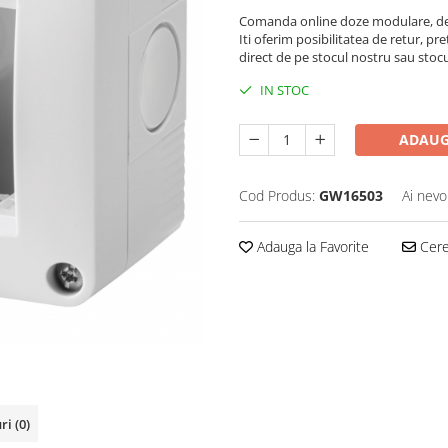
Comanda online doze modulare, de a
Iti oferim posibilitatea de retur, pre
direct de pe stocul nostru sau stoc
IN STOC
ADAUG
Cod Produs:
GW16503
Ai nevo
Adauga la Favorite
Cere 
uri
(0)