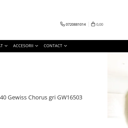
0720881014
0,00
AT
ACCESORII
CONTACT
P40 Gewiss Chorus gri GW16503