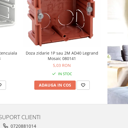
tencuiala
Doza zidarie 1P sau 2M AD40 Legrand
Doza apara
3
Mosaic 080141
Sc
5,03 RON
IN STOC
ADAUGA IN COS
AD
SUPORT CLIENTI
0720881014