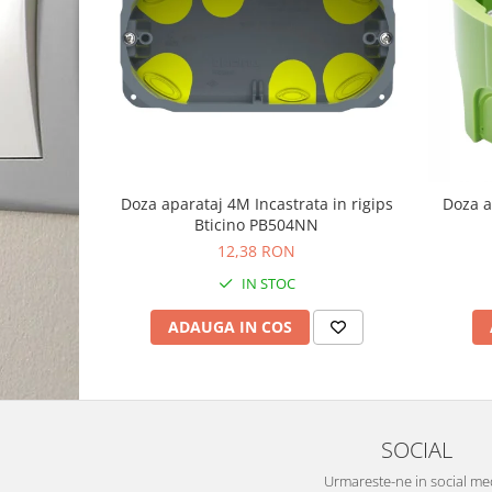
Doza aparataj 4M Incastrata in rigips
Doza a
Bticino PB504NN
12,38 RON
IN STOC
ADAUGA IN COS
SOCIAL
Urmareste-ne in social me