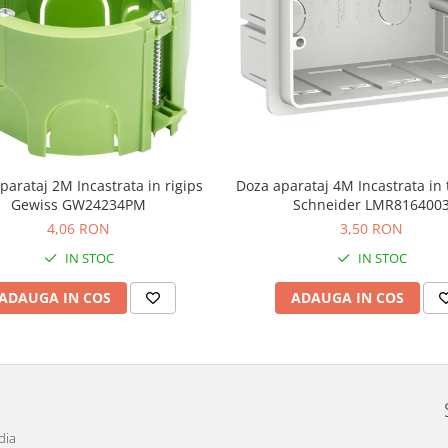
parataj 2M Incastrata in rigips
Doza aparataj 4M Incastrata in 
Gewiss GW24234PM
Schneider LMR816400
4,06 RON
3,50 RON
IN STOC
IN STOC
ADAUGA IN COS
ADAUGA IN COS
dia