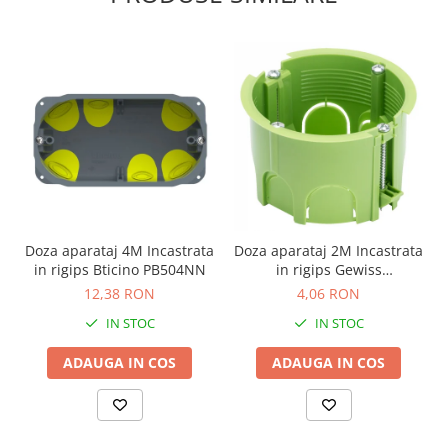
Doza aparataj 4M Incastrata
Doza aparataj 2M Incastrata
in rigips Bticino PB504NN
in rigips Gewiss
GW24234PM
12,38 RON
4,06 RON
IN STOC
IN STOC
ADAUGA IN COS
ADAUGA IN COS