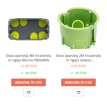
Doza aparataj 4M Incastrata
Doza aparataj 2M Incastrata
in rigips Bticino PB504NN
in rigips Gewiss
GW24234PM
12,38 RON
4,06 RON
IN STOC
IN STOC
ADAUGA IN COS
ADAUGA IN COS