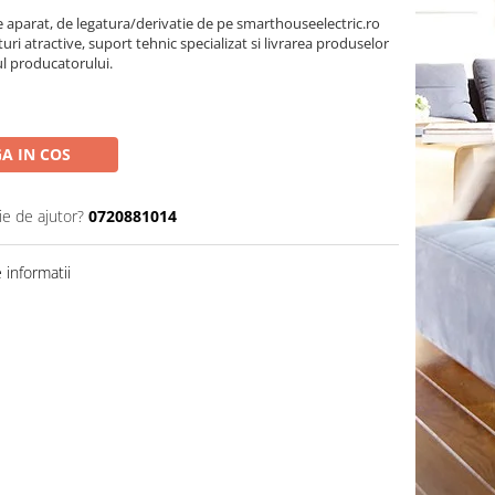
parat, de legatura/derivatie de pe smarthouseelectric.ro
turi atractive, suport tehnic specializat si livrarea produselor
ul producatorului.
A IN COS
ie de ajutor?
0720881014
informatii