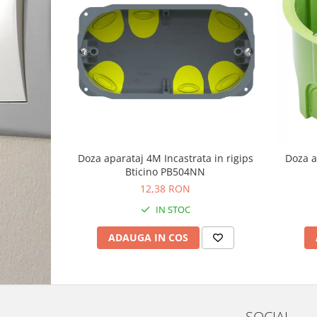
Doza aparataj 4M Incastrata in rigips
Doza a
Bticino PB504NN
12,38 RON
IN STOC
ADAUGA IN COS
SOCIAL