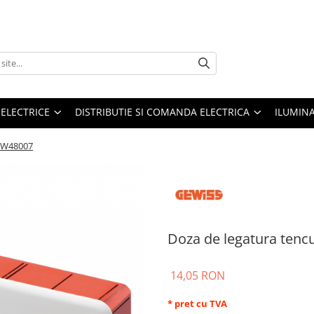
 ELECTRICE
DISTRIBUTIE SI COMANDA ELECTRICA
ILUMIN
 GW48007
Doza de legatura tenc
14,05 RON
* pret cu TVA