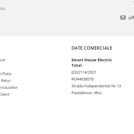
dia
off
DATE COMERCIALE
par
Smart House Electric
Total
J23/2114/2021
 Plata
RO44038570
e Retur
Strada Independentei Nr 13
Produselor
Pantelimon, Ilfov
Client