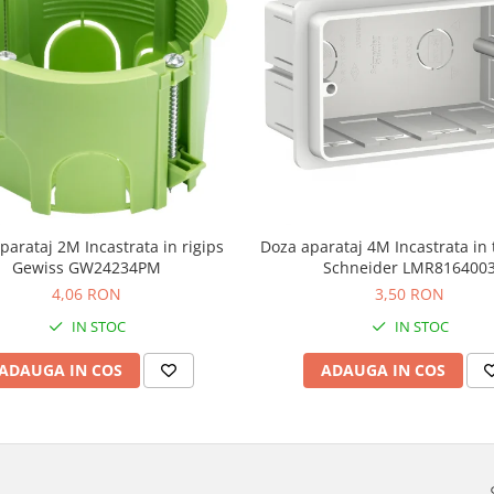
parataj 2M Incastrata in rigips
Doza aparataj 4M Incastrata in 
Gewiss GW24234PM
Schneider LMR816400
4,06 RON
3,50 RON
IN STOC
IN STOC
ADAUGA IN COS
ADAUGA IN COS