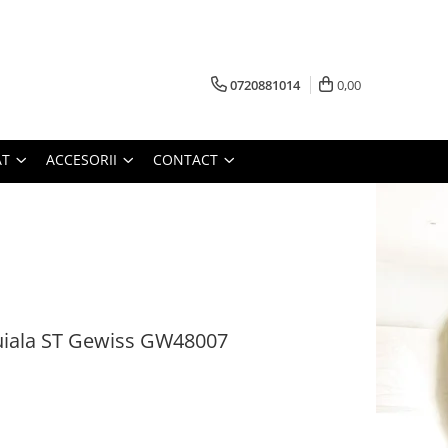
0720881014
0,00
AT
ACCESORII
CONTACT
uiala ST Gewiss GW48007