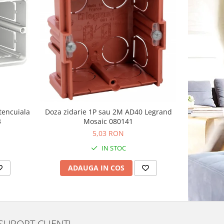
tencuiala
Doza zidarie 1P sau 2M AD40 Legrand
Doza apara
3
Mosaic 080141
Sc
5,03 RON
IN STOC
ADAUGA IN COS
AD
SUPORT CLIENTI