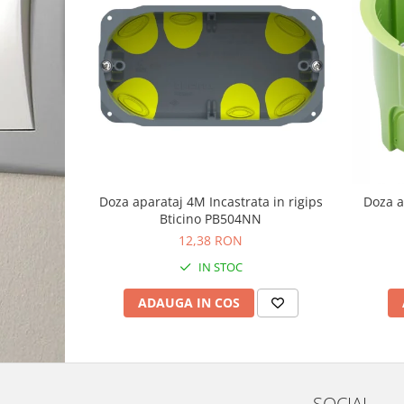
Doza aparataj 4M Incastrata in rigips
Doza a
Bticino PB504NN
12,38 RON
IN STOC
ADAUGA IN COS
SOCIAL