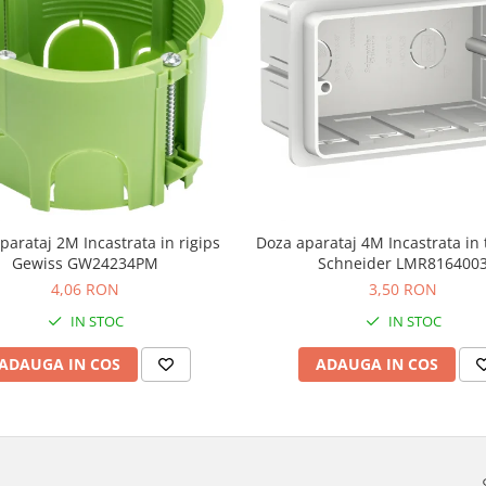
parataj 2M Incastrata in rigips
Doza aparataj 4M Incastrata in 
Gewiss GW24234PM
Schneider LMR816400
4,06 RON
3,50 RON
IN STOC
IN STOC
ADAUGA IN COS
ADAUGA IN COS