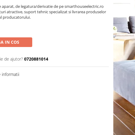
parat, de legatura/derivatie de pe smarthouseelectric.ro
turi atractive, suport tehnic specializat si livrarea produselor
ul producatorului.
A IN COS
ie de ajutor?
0720881014
informatii