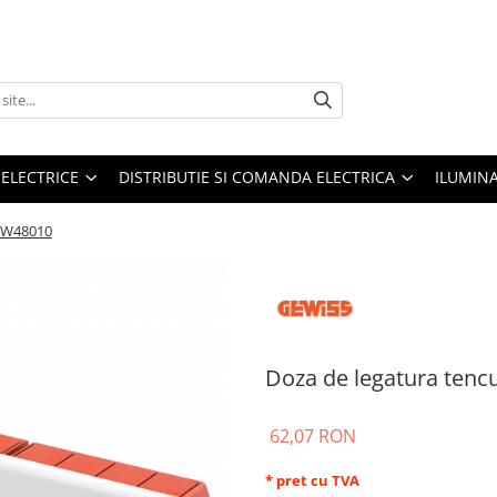
 ELECTRICE
DISTRIBUTIE SI COMANDA ELECTRICA
ILUMIN
 GW48010
Doza de legatura tenc
62,07 RON
* pret cu TVA