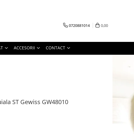
0720881014
0,00
AT
ACCESORII
CONTACT
uiala ST Gewiss GW48010