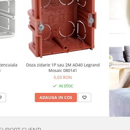
tencuiala
Doza zidarie 1P sau 2M AD40 Legrand
Doza apara
3
Mosaic 080141
Sc
5,03 RON
IN STOC
ADAUGA IN COS
AD
SUPORT CLIENTI