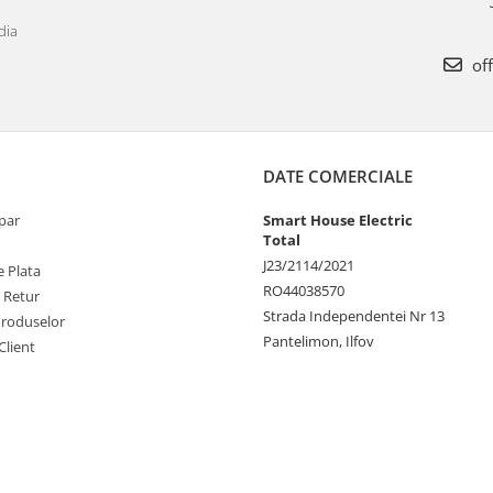
dia
off
DATE COMERCIALE
par
Smart House Electric
Total
J23/2114/2021
 Plata
RO44038570
e Retur
Strada Independentei Nr 13
Produselor
Pantelimon, Ilfov
Client