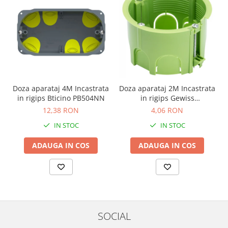
Doza aparataj 4M Incastrata
Doza aparataj 2M Incastrata
in rigips Bticino PB504NN
in rigips Gewiss
GW24234PM
12,38 RON
4,06 RON
IN STOC
IN STOC
ADAUGA IN COS
ADAUGA IN COS
SOCIAL