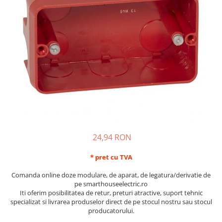
Schneider Asfora
Supraveghere Video
Bobine de declansare
Schneider Easy Styl
UPS-uri
Separatoare de sarcina
Schneider Cedar
Interfonie
Lampa de semnalizare
Vimar Neve
Scule meseriasi
Conectica si accesorii
Vimar Plana
Bareta de alimentare-Pieptene
Vimar Arke
Cleme si conectori
Himel Flexo
Repartitoare
Automatizari
Borniera si bara nul
Pini terminali
24,94 RON
* pret cu TVA
Comanda online doze modulare, de aparat, de legatura/derivatie de
pe smarthouseelectric.ro
Iti oferim posibilitatea de retur, preturi atractive, suport tehnic
specializat si livrarea produselor direct de pe stocul nostru sau stocul
producatorului.