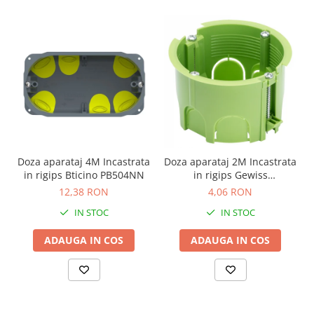
Doza aparataj 4M Incastrata
Doza aparataj 2M Incastrata
in rigips Bticino PB504NN
in rigips Gewiss
GW24234PM
12,38 RON
4,06 RON
IN STOC
IN STOC
ADAUGA IN COS
ADAUGA IN COS