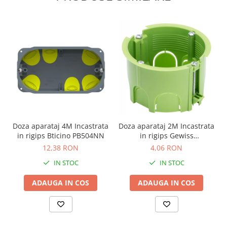
Doza aparataj 4M Incastrata
Doza aparataj 2M Incastrata
in rigips Bticino PB504NN
in rigips Gewiss
GW24234PM
12,38 RON
4,06 RON
IN STOC
IN STOC
ADAUGA IN COS
ADAUGA IN COS