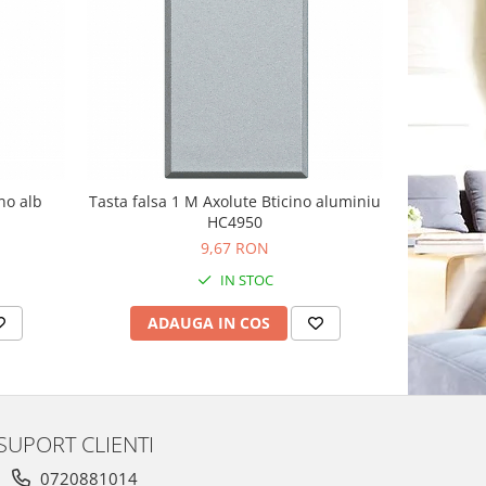
no alb
Tasta falsa 1 M Axolute Bticino aluminiu
Tasta f
HC4950
9,67 RON
IN STOC
ADAUGA IN COS
AD
SUPORT CLIENTI
0720881014