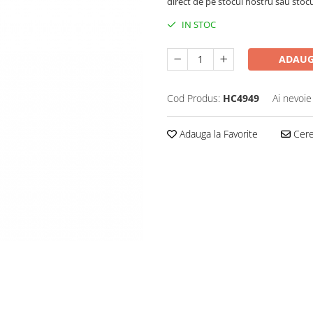
direct de pe stocul nostru sau stoc
IN STOC
ADAUG
Cod Produs:
HC4949
Ai nevoie
Adauga la Favorite
Cere 