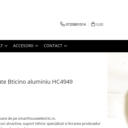
0720881014
0,00
AT
ACCESORII
CONTACT
ute Bticino aluminiu HC4949
oare de pe smarthouseelectric.ro.
turi atractive, suport tehnic specializat si livrarea produselor