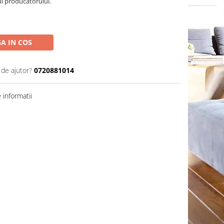
ul producatorului.
A IN COS
 de ajutor?
0720881014
informatii