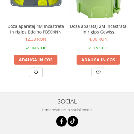
Doza aparataj 4M Incastrata
Doza aparataj 2M Incastrata
in rigips Bticino PB504NN
in rigips Gewiss
GW24234PM
12,38 RON
4,06 RON
IN STOC
IN STOC
ADAUGA IN COS
ADAUGA IN COS
SOCIAL
Urmareste-ne in social media