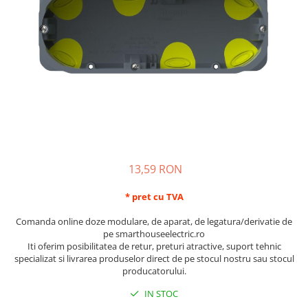
Schneider Asfora
Supraveghere Video
Bobine de declansare
Schneider Easy Styl
UPS-uri
Separatoare de sarcina
Schneider Cedar
Interfonie
Lampa de semnalizare
Vimar Neve
Scule meseriasi
Conectica si accesorii
Vimar Plana
Bareta de alimentare-Pieptene
Vimar Arke
Cleme si conectori
Himel Flexo
Repartitoare
Automatizari
Borniera si bara nul
13,59 RON
Pini terminali
* pret cu TVA
Comanda online doze modulare, de aparat, de legatura/derivatie de
pe smarthouseelectric.ro
Iti oferim posibilitatea de retur, preturi atractive, suport tehnic
specializat si livrarea produselor direct de pe stocul nostru sau stocul
producatorului.
IN STOC