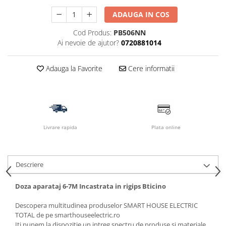
ADAUGA IN COS
Cod Produs:
PB506NN
Ai nevoie de ajutor?
0720881014
Adauga la Favorite
Cere informatii
Livrare rapida
Plata online
Descriere
Doza aparataj 6-7M Incastrata in rigips Bticino
Descopera multitudinea produselor SMART HOUSE ELECTRIC
TOTAL de pe smarthouseelectric.ro
Iti punem la dispozitie un intreg spectru de produse si materiale