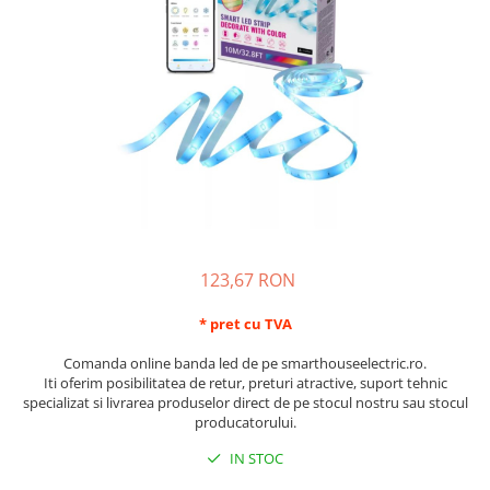
Schneider Asfora
Supraveghere Video
Bobine de declansare
Schneider Easy Styl
UPS-uri
Separatoare de sarcina
Schneider Cedar
Interfonie
Lampa de semnalizare
Vimar Neve
Scule meseriasi
Conectica si accesorii
Vimar Plana
Bareta de alimentare-Pieptene
Vimar Arke
Cleme si conectori
Himel Flexo
Repartitoare
Automatizari
Borniera si bara nul
123,67 RON
Pini terminali
* pret cu TVA
Comanda online banda led de pe smarthouseelectric.ro.
Iti oferim posibilitatea de retur, preturi atractive, suport tehnic
specializat si livrarea produselor direct de pe stocul nostru sau stocul
producatorului.
IN STOC