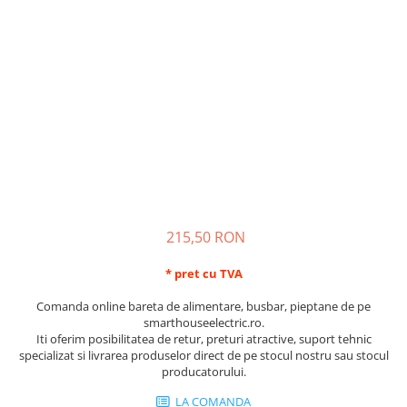
Schneider Asfora
Supraveghere Video
Bobine de declansare
Schneider Easy Styl
UPS-uri
Separatoare de sarcina
Schneider Cedar
Interfonie
Lampa de semnalizare
Vimar Neve
Scule meseriasi
Conectica si accesorii
Vimar Plana
Bareta de alimentare-Pieptene
Vimar Arke
Cleme si conectori
Himel Flexo
Repartitoare
Automatizari
Borniera si bara nul
Pini terminali
215,50 RON
* pret cu TVA
Comanda online bareta de alimentare, busbar, pieptane de pe
smarthouseelectric.ro.
Iti oferim posibilitatea de retur, preturi atractive, suport tehnic
specializat si livrarea produselor direct de pe stocul nostru sau stocul
producatorului.
LA COMANDA