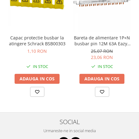
Capac protectie busbar la
Bareta de alimentare 1P+N
atingere Schrack BSB00303
busbar pin 12M 63A Eazy9
Schneider EZ9XPH612
1,10 RON
25,07 RON
23,06 RON
IN STOC
IN STOC
ADAUGA IN COS
ADAUGA IN COS
SOCIAL
Urmareste-ne in social media