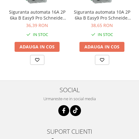
Siguranta automata 16A 2P
Siguranta automata 10A 2P
6ka B Easy9 Pro Schneider
6ka B Easy9 Pro Schneider
EZ9F27216
EZ9F27210
36,39 RON
38,65 RON
IN STOC
IN STOC
ADAUGA IN COS
ADAUGA IN COS
SOCIAL
Urmareste-ne in social media
SUPORT CLIENTI