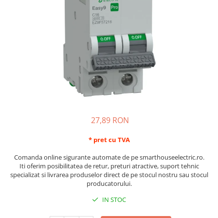
Schneider Asfora
Supraveghere Video
Bobine de declansare
Schneider Easy Styl
UPS-uri
Separatoare de sarcina
Schneider Cedar
Interfonie
Lampa de semnalizare
Vimar Neve
Scule meseriasi
Conectica si accesorii
Vimar Plana
Bareta de alimentare-Pieptene
Vimar Arke
Cleme si conectori
Himel Flexo
Repartitoare
Automatizari
Borniera si bara nul
27,89 RON
Pini terminali
* pret cu TVA
Comanda online sigurante automate de pe smarthouseelectric.ro.
Iti oferim posibilitatea de retur, preturi atractive, suport tehnic
specializat si livrarea produselor direct de pe stocul nostru sau stocul
producatorului.
IN STOC