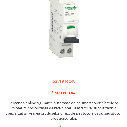
Schneider Asfora
Supraveghere Video
Bobine de declansare
Schneider Easy Styl
UPS-uri
Separatoare de sarcina
Schneider Cedar
Interfonie
Lampa de semnalizare
Vimar Neve
Scule meseriasi
Conectica si accesorii
Vimar Plana
Bareta de alimentare-Pieptene
Vimar Arke
Cleme si conectori
Himel Flexo
Repartitoare
Automatizari
Borniera si bara nul
Pini terminali
53,19 RON
* pret cu TVA
Comanda online sigurante automate de pe smarthouseelectric.ro.
Iti oferim posibilitatea de retur, preturi atractive, suport tehnic
specializat si livrarea produselor direct de pe stocul nostru sau stocul
producatorului.