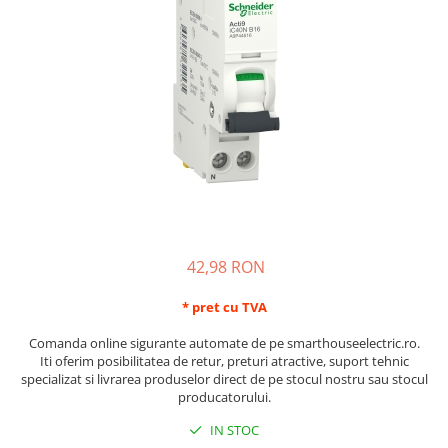
Schneider Asfora
Supraveghere Video
Bobine de declansare
Schneider Easy Styl
UPS-uri
Separatoare de sarcina
Schneider Cedar
Interfonie
Lampa de semnalizare
Vimar Neve
Scule meseriasi
Conectica si accesorii
Vimar Plana
Bareta de alimentare-Pieptene
Vimar Arke
Cleme si conectori
Himel Flexo
Repartitoare
Automatizari
Borniera si bara nul
Pini terminali
42,98 RON
* pret cu TVA
Comanda online sigurante automate de pe smarthouseelectric.ro.
Iti oferim posibilitatea de retur, preturi atractive, suport tehnic
specializat si livrarea produselor direct de pe stocul nostru sau stocul
producatorului.
IN STOC