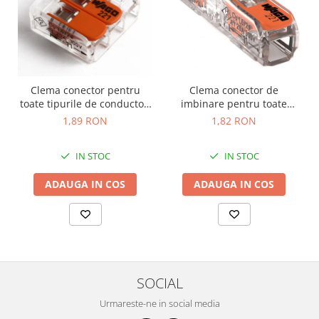
Clema conector de
Clema conector pentru
imbinare pentru toate
toate tipurile de conductori
tipurile de conductori 2x
3x max 4mm Wago 221-413
1,82 RON
1,89 RON
max 4mm Wago 221-2411
IN STOC
IN STOC
ADAUGA IN COS
ADAUGA IN COS
SOCIAL
Urmareste-ne in social media