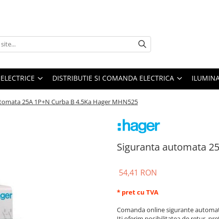
 ELECTRICE
DISTRIBUTIE SI COMANDA ELECTRICA
ILUMIN
utomata 25A 1P+N Curba B 4.5Ka Hager MHN525
Siguranta automata 2
54,41 RON
* pret cu TVA
Comanda online sigurante automate
Iti oferim posibilitatea de retur, pre