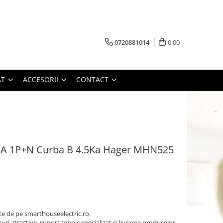
0720881014
0,00
AT
ACCESORII
CONTACT
5A 1P+N Curba B 4.5Ka Hager MHN525
 de pe smarthouseelectric.ro.
turi atractive, suport tehnic specializat si livrarea produselor