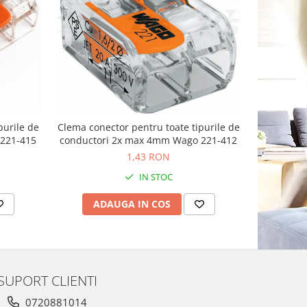
-8%
purile de
Clema conector pentru toate tipurile de
Sigurant
221-415
conductori 2x max 4mm Wago 221-412
Easy
1,43 RON
3
IN STOC
ADAUGA IN COS
AD
SUPORT CLIENTI
0720881014