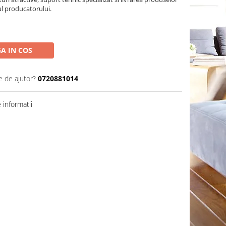
ul producatorului.
A IN COS
e de ajutor?
0720881014
informatii