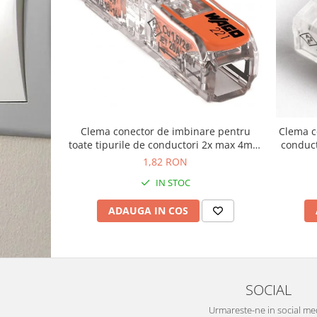
Clema conector de imbinare pentru
Clema c
toate tipurile de conductori 2x max 4mm
conduc
Wago 221-2411
1,82 RON
IN STOC
ADAUGA IN COS
SOCIAL
Urmareste-ne in social me