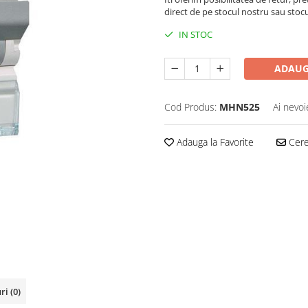
direct de pe stocul nostru sau stoc
IN STOC
ADAUG
Cod Produs:
MHN525
Ai nevoi
Adauga la Favorite
Cere 
uri
(0)