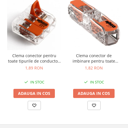
Clema conector de
Clema conector pentru
imbinare pentru toate
toate tipurile de conductori
tipurile de conductori 2x
3x max 4mm Wago 221-413
1,82 RON
1,89 RON
max 4mm Wago 221-2411
IN STOC
IN STOC
ADAUGA IN COS
ADAUGA IN COS