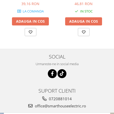
19000
19000.2
39,16 RON
46,81 RON
LA COMANDA
IN STOC
ADAUGA IN COS
ADAUGA IN COS
SOCIAL
Urmareste-ne in social media
SUPORT CLIENTI
0720881014
office@smarthouseelectric.ro