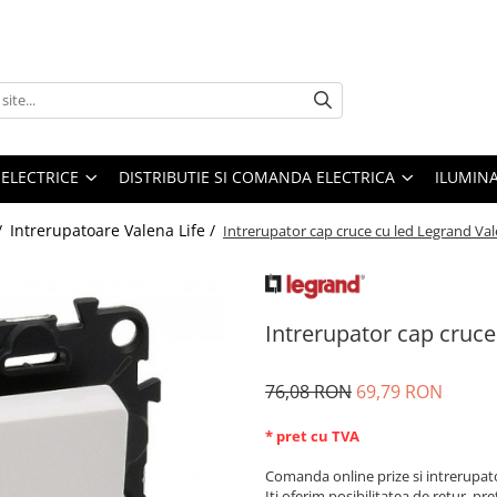
 ELECTRICE
DISTRIBUTIE SI COMANDA ELECTRICA
ILUMIN
/
Intrerupatoare Valena Life /
Intrerupator cap cruce cu led Legrand Val
Intrerupator cap cruce
76,08 RON
69,79 RON
* pret cu TVA
Comanda online prize si intrerupat
Iti oferim posibilitatea de retur, pre