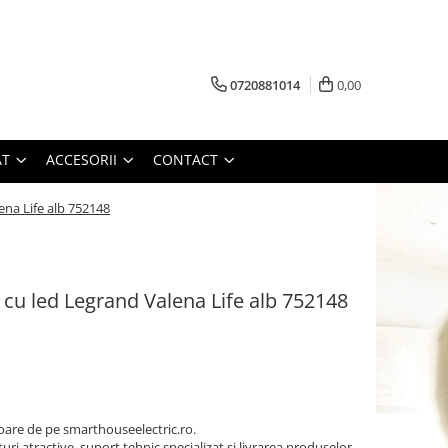
0720881014
0,00
AT
ACCESORII
CONTACT
ena Life alb 752148
 cu led Legrand Valena Life alb 752148
oare de pe smarthouseelectric.ro.
turi atractive, suport tehnic specializat si livrarea produselor