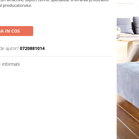
ul producatorului.
A IN COS
de ajutor?
0720881014
informatii