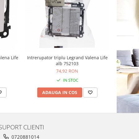
lena Life
Intrerupator triplu Legrand Valena Life
Intrerupat
alb 752103
74,92 RON
IN STOC
ADAUGA IN COS
AD
SUPORT CLIENTI
0720881014