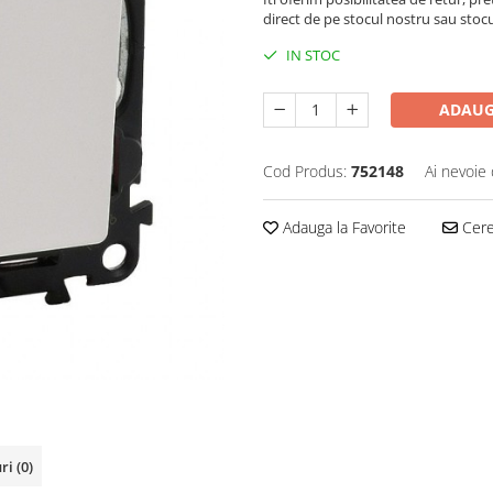
direct de pe stocul nostru sau stoc
IN STOC
ADAUG
Cod Produs:
752148
Ai nevoie 
Adauga la Favorite
Cere 
uri
(0)