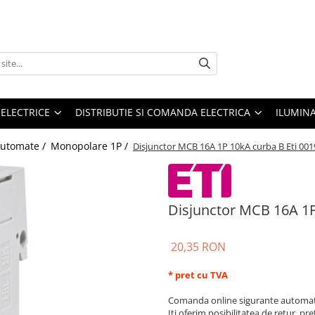
 ELECTRICE
DISTRIBUTIE SI COMANDA ELECTRICA
ILUMIN
automate /
Monopolare 1P /
Disjunctor MCB 16A 1P 10kA curba B Eti 00
Disjunctor MCB 16A 1P
20,35 RON
* pret cu TVA
Comanda online sigurante automate
Iti oferim posibilitatea de retur, pre