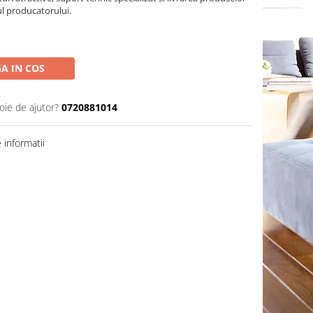
ul producatorului.
A IN COS
oie de ajutor?
0720881014
informatii