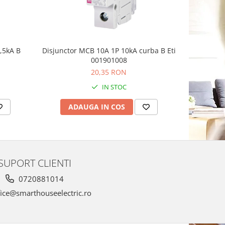
,5kA B
Disjunctor MCB 10A 1P 10kA curba B Eti
Siguranta
001901008
20,35 RON
IN STOC
ADAUGA IN COS
AD
SUPORT CLIENTI
0720881014
ice@smarthouseelectric.ro