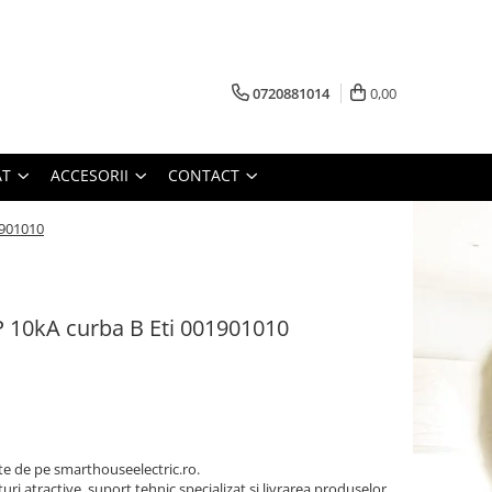
0720881014
0,00
AT
ACCESORII
CONTACT
1901010
 10kA curba B Eti 001901010
 de pe smarthouseelectric.ro.
turi atractive, suport tehnic specializat si livrarea produselor