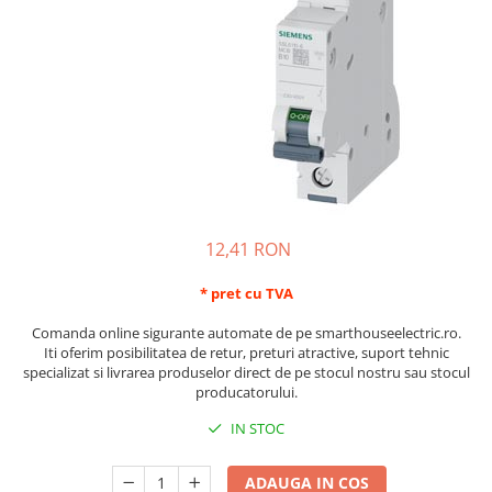
Schneider Asfora
Supraveghere Video
Bobine de declansare
Schneider Easy Styl
UPS-uri
Separatoare de sarcina
Schneider Cedar
Interfonie
Lampa de semnalizare
Vimar Neve
Scule meseriasi
Conectica si accesorii
Vimar Plana
Bareta de alimentare-Pieptene
Vimar Arke
Cleme si conectori
Himel Flexo
Repartitoare
Automatizari
12,41 RON
Borniera si bara nul
Pini terminali
* pret cu TVA
Comanda online sigurante automate de pe smarthouseelectric.ro.
Iti oferim posibilitatea de retur, preturi atractive, suport tehnic
specializat si livrarea produselor direct de pe stocul nostru sau stocul
producatorului.
IN STOC
ADAUGA IN COS