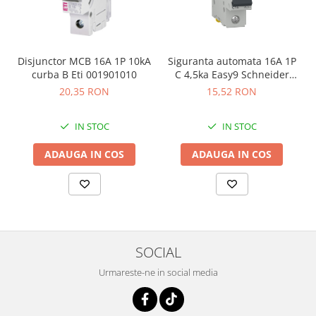
Disjunctor MCB 16A 1P 10kA
Siguranta automata 16A 1P
curba B Eti 001901010
C 4,5ka Easy9 Schneider
EZ9F32116
20,35 RON
15,52 RON
IN STOC
IN STOC
ADAUGA IN COS
ADAUGA IN COS
SOCIAL
Urmareste-ne in social media