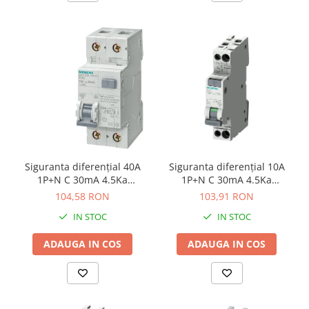
Siguranta diferenţial 40A
Siguranta diferenţial 10A
1P+N C 30mA 4.5Ka
1P+N C 30mA 4.5Ka
Siemens 5SU1353-1KK40
Siemens 5SV1313-1KK10
104,58 RON
103,91 RON
IN STOC
IN STOC
ADAUGA IN COS
ADAUGA IN COS