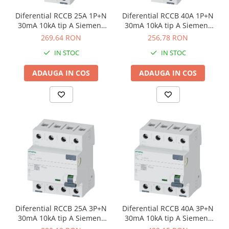
Diferential RCCB 25A 1P+N
Diferential RCCB 40A 1P+N
30mA 10kA tip A Siemens
30mA 10kA tip A Siemens
5SV3312-6
5SV3314-6
269,64 RON
256,78 RON
IN STOC
IN STOC
ADAUGA IN COS
ADAUGA IN COS
Diferential RCCB 25A 3P+N
Diferential RCCB 40A 3P+N
30mA 10kA tip A Siemens
30mA 10kA tip A Siemens
5SV3342-6
5SV3344-6