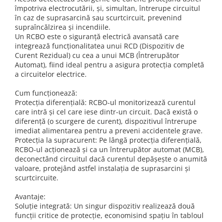
Schneider Asfora
Supraveghere Video
împotriva electrocutării, și, simultan, întrerupe circuitul
Bobine de declansare
Schneider Easy Styl
UPS-uri
în caz de suprasarcină sau scurtcircuit, prevenind
supraîncălzirea și incendiile.
Separatoare de sarcina
Schneider Cedar
Interfonie
Un RCBO este o siguranță electrică avansată care
Lampa de semnalizare
integrează funcționalitatea unui RCD (Dispozitiv de
Vimar Neve
Scule meseriasi
Curent Rezidual) cu cea a unui MCB (Întrerupător
Conectica si accesorii
Vimar Plana
Automat), fiind ideal pentru a asigura protecția completă
a circuitelor electrice.
Bareta de alimentare-Pieptene
Vimar Arke
Cleme si conectori
Himel Flexo
Cum funcționează:
Repartitoare
Protecția diferențială: RCBO-ul monitorizează curentul
Automatizari
care intră și cel care iese dintr-un circuit. Dacă există o
Borniera si bara nul
diferență (o scurgere de curent), dispozitivul întrerupe
Pini terminali
imediat alimentarea pentru a preveni accidentele grave.
Protecția la supracurent: Pe lângă protecția diferențială,
RCBO-ul acționează și ca un întrerupător automat (MCB),
deconectând circuitul dacă curentul depășește o anumită
valoare, protejând astfel instalația de suprasarcini și
scurtcircuite.
Avantaje:
Soluție integrată: Un singur dispozitiv realizează două
funcții critice de protecție, economisind spațiu în tabloul