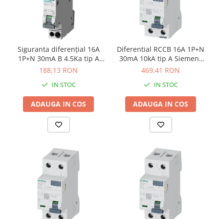
Siguranta diferenţial 16A
Diferential RCCB 16A 1P+N
1P+N 30mA B 4.5Ka tip A
30mA 10kA tip A Siemens
Siemens 5SV1313-6KK16
5SV3311-6
188,13 RON
469,41 RON
IN STOC
IN STOC
ADAUGA IN COS
ADAUGA IN COS