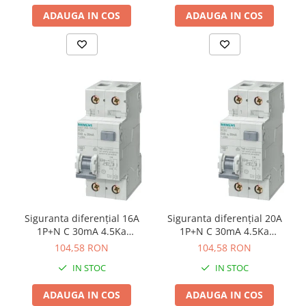
ADAUGA IN COS
ADAUGA IN COS
Siguranta diferenţial 16A
Siguranta diferenţial 20A
1P+N C 30mA 4.5Ka
1P+N C 30mA 4.5Ka
Siemens 5SU1353-1KK16
Siemens 5SU1353-1KK20
104,58 RON
104,58 RON
IN STOC
IN STOC
ADAUGA IN COS
ADAUGA IN COS