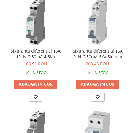
Siguranta diferenţial 16A
Siguranta diferenţial 16A
1P+N C 30mA 4.5Ka
1P+N C 30mA 6Ka Siemens
Siemens 5SV1313-1KK16
5SV1316-1KK16
103,91 RON
208,45 RON
IN STOC
IN STOC
ADAUGA IN COS
ADAUGA IN COS