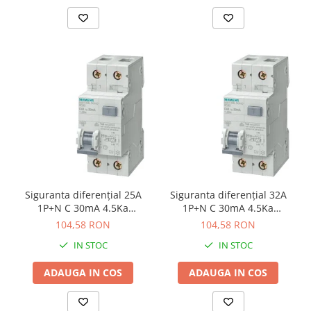
Siguranta diferenţial 25A
Siguranta diferenţial 32A
1P+N C 30mA 4.5Ka
1P+N C 30mA 4.5Ka
Siemens 5SU1353-1KK25
Siemens 5SU1353-1KK32
104,58 RON
104,58 RON
IN STOC
IN STOC
ADAUGA IN COS
ADAUGA IN COS