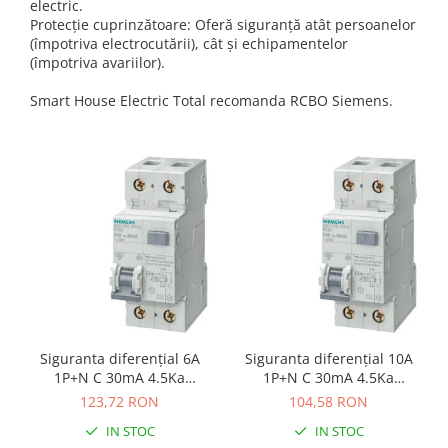
electric.
Protecție cuprinzătoare: Oferă siguranță atât persoanelor
(împotriva electrocutării), cât și echipamentelor
(împotriva avariilor).
Smart House Electric Total recomanda RCBO Siemens.
Siguranta diferenţial 6A
Siguranta diferenţial 10A
1P+N C 30mA 4.5Ka
1P+N C 30mA 4.5Ka
Siemens 5SU1353-1KK06
Siemens 5SU1353-1KK10
123,72 RON
104,58 RON
IN STOC
IN STOC