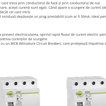
 care trece prin conductorul de fază și prin conductorul de nul.
onare, acești curenți sunt egali. Când apare o scurgere de curent 
decât cel care intră.
 rezidual) depășește un prag prestabilit (cum ar fi 30mA, ideal pe
 preveni electrocutarea, oprind rapid fluxul de curent electric peri
potriva curenților de scurgere.
cu un MCB (Miniature Circuit Breaker), care protejează împotriva su