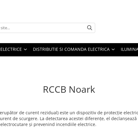
 ELECTRICE
DISTRIBUTIE SI COMANDA ELECTRICA
ILUMIN
RCCB Noark
erupător de curent rezidual) este un dispozitiv de protecție electri
n curent de scurgere. La detectarea acestei diferențe, el declanșeaz
electrocutare și prevenind incendiile electrice.