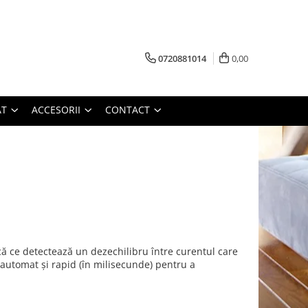
0720881014
0,00
AT
ACCESORII
CONTACT
că ce detectează un dezechilibru între curentul care
ă automat și rapid (în milisecunde) pentru a