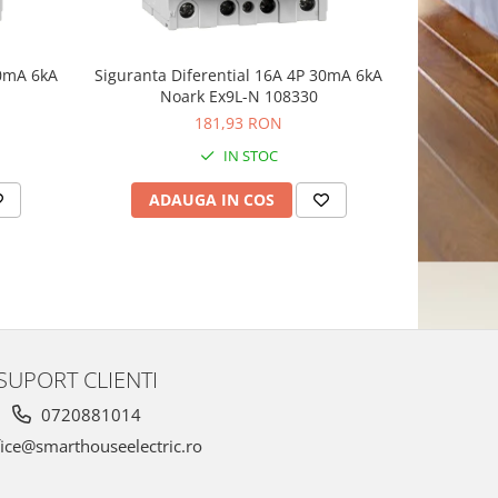
30mA 6kA
Siguranta Diferential 16A 4P 30mA 6kA
Noark Ex9L-N 108330
181,93 RON
IN STOC
ADAUGA IN COS
SUPORT CLIENTI
0720881014
ice@smarthouseelectric.ro