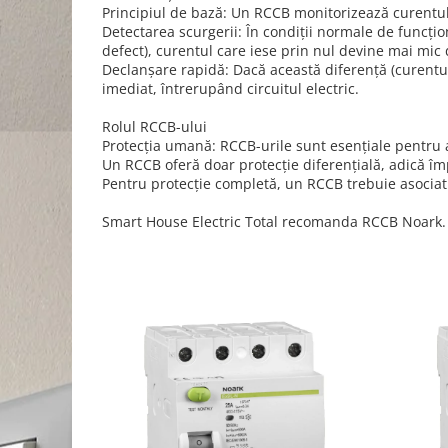
Schneider Asfora
Supraveghere Video
Principiul de bază: Un RCCB monitorizează curentul
Bobine de declansare
Schneider Easy Styl
Detectarea scurgerii: În condiții normale de funcți
UPS-uri
defect), curentul care iese prin nul devine mai mic 
Separatoare de sarcina
Schneider Cedar
Interfonie
Declanșare rapidă: Dacă această diferență (curentul
imediat, întrerupând circuitul electric.
Lampa de semnalizare
Vimar Neve
Scule meseriasi
Conectica si accesorii
Vimar Plana
Rolul RCCB-ului
Protecția umană: RCCB-urile sunt esențiale pentru a
Bareta de alimentare-Pieptene
Vimar Arke
Un RCCB oferă doar protecție diferențială, adică îm
Cleme si conectori
Pentru protecție completă, un RCCB trebuie asociat 
Himel Flexo
Repartitoare
Automatizari
Smart House Electric Total recomanda RCCB Noark.
Borniera si bara nul
Pini terminali