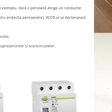
(de exemplu, dacă o persoană atinge un conductor
ntru protecția persoanelor), RCCB-ul se declanșează
culos.
prasarcinilor și scurtcircuitelor.