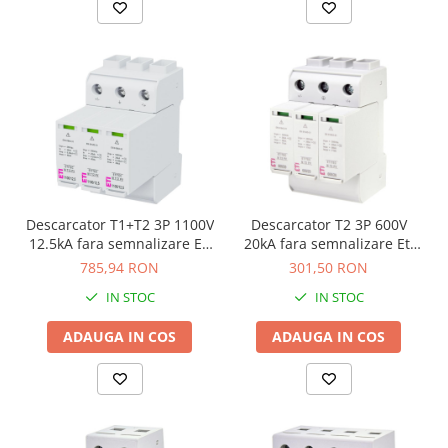
Descarcator T1+T2 3P 1100V
Descarcator T2 3P 600V
12.5kA fara semnalizare Eti
20kA fara semnalizare Eti
002440511
002440735
785,94 RON
301,50 RON
IN STOC
IN STOC
ADAUGA IN COS
ADAUGA IN COS