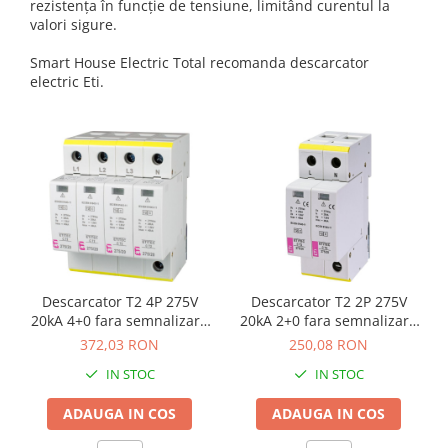
rezistența în funcție de tensiune, limitând curentul la
valori sigure.
Smart House Electric Total recomanda descarcator
electric Eti.
Descarcator T2 4P 275V
Descarcator T2 2P 275V
20kA 4+0 fara semnalizare
20kA 2+0 fara semnalizare
Eti 002440395
Eti 002440397
372,03 RON
250,08 RON
IN STOC
IN STOC
ADAUGA IN COS
ADAUGA IN COS