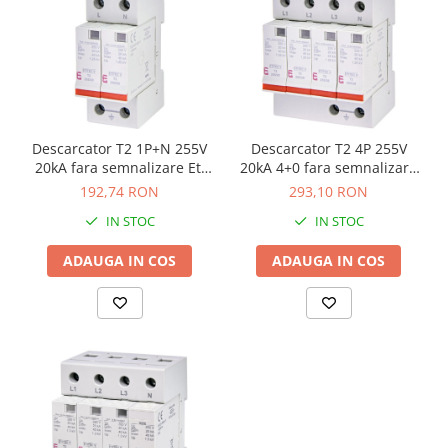
Descarcator T2 1P+N 255V
Descarcator T2 4P 255V
20kA fara semnalizare Eti
20kA 4+0 fara semnalizare
002442954
Eti 002442956
192,74 RON
293,10 RON
IN STOC
IN STOC
ADAUGA IN COS
ADAUGA IN COS