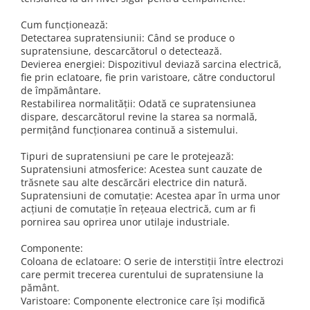
Schneider Asfora
Supraveghere Video
Bobine de declansare
Schneider Easy Styl
UPS-uri
Cum funcționează:
Detectarea supratensiunii: Când se produce o
Separatoare de sarcina
Schneider Cedar
Interfonie
supratensiune, descarcătorul o detectează.
Lampa de semnalizare
Devierea energiei: Dispozitivul deviază sarcina electrică,
Vimar Neve
Scule meseriasi
fie prin eclatoare, fie prin varistoare, către conductorul
Conectica si accesorii
Vimar Plana
de împământare.
Restabilirea normalității: Odată ce supratensiunea
Bareta de alimentare-Pieptene
Vimar Arke
dispare, descarcătorul revine la starea sa normală,
Cleme si conectori
Himel Flexo
permițând funcționarea continuă a sistemului.
Repartitoare
Automatizari
Tipuri de supratensiuni pe care le protejează:
Borniera si bara nul
Supratensiuni atmosferice: Acestea sunt cauzate de
Pini terminali
trăsnete sau alte descărcări electrice din natură.
Supratensiuni de comutație: Acestea apar în urma unor
acțiuni de comutație în rețeaua electrică, cum ar fi
pornirea sau oprirea unor utilaje industriale.
Componente:
Coloana de eclatoare: O serie de interstiții între electrozi
care permit trecerea curentului de supratensiune la
pământ.
Varistoare: Componente electronice care își modifică