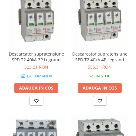
Descarcator supratensiune
Descarcator supratensiune
SPD T2 40kA 3P Legrand
SPD T2 40kA 4P Legrand
412242
412243
523,21 RON
555,31 RON
LA COMANDA
IN STOC
ADAUGA IN COS
ADAUGA IN COS