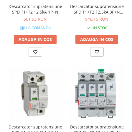
Descarcator supratensiune
Descarcator supratensiune
SPD T1+T2 12,5kA 1P+N
SPD T1+T2 12,5kA 3P+N
stanga Legrand 412274
stanga Legrand 412275
501,93 RON
946,16 RON
LA COMANDA
IN STOC
ADAUGA IN COS
ADAUGA IN COS
Descarcator supratensiune
Descarcator supratensiune