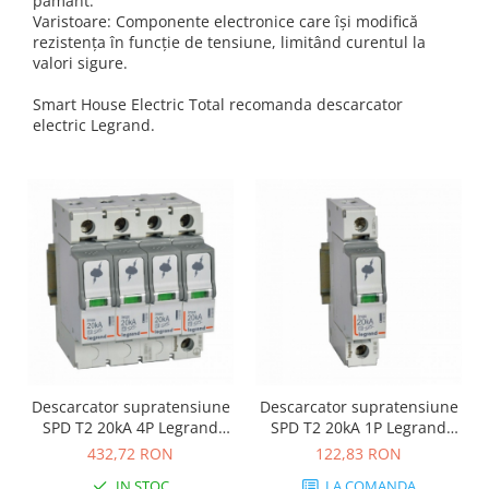
pământ.
Varistoare: Componente electronice care își modifică
rezistența în funcție de tensiune, limitând curentul la
valori sigure.
Smart House Electric Total recomanda descarcator
electric Legrand.
Descarcator supratensiune
Descarcator supratensiune
SPD T2 20kA 4P Legrand
SPD T2 20kA 1P Legrand
412223
412220
432,72 RON
122,83 RON
IN STOC
LA COMANDA