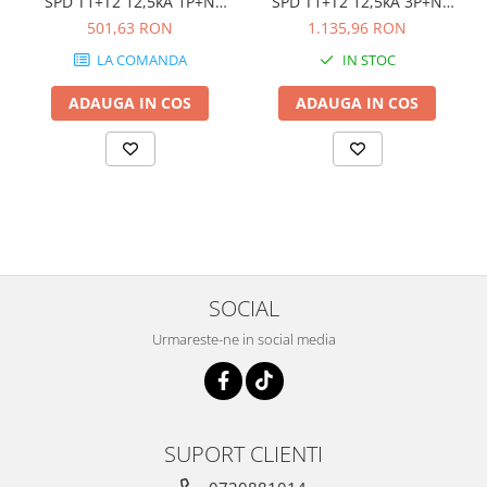
SPD T1+T2 12,5kA 1P+N
SPD T1+T2 12,5kA 3P+N
dreapta Legrand 412276
dreapta Legrand 412277
501,63 RON
1.135,96 RON
LA COMANDA
IN STOC
ADAUGA IN COS
ADAUGA IN COS
SOCIAL
Urmareste-ne in social media
SUPORT CLIENTI