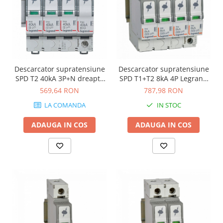
Descarcator supratensiune
Descarcator supratensiune
SPD T2 40kA 3P+N dreapta
SPD T1+T2 8kA 4P Legrand
Legrand 412247
412253
569,64 RON
787,98 RON
LA COMANDA
IN STOC
ADAUGA IN COS
ADAUGA IN COS