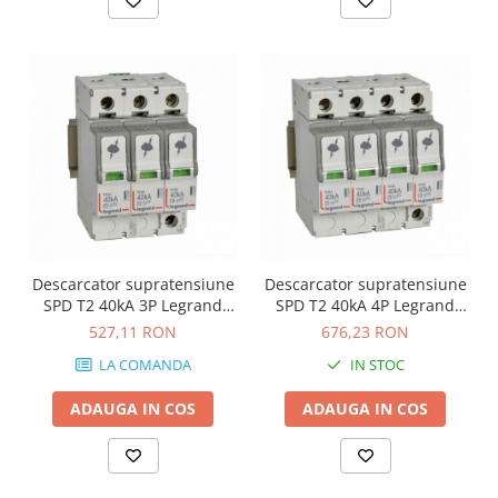
Descarcator supratensiune
Descarcator supratensiune
SPD T2 40kA 3P Legrand
SPD T2 40kA 4P Legrand
412232
412233
527,11 RON
676,23 RON
LA COMANDA
IN STOC
ADAUGA IN COS
ADAUGA IN COS