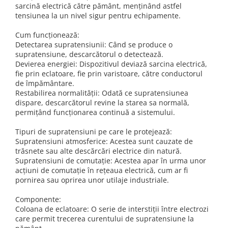
Schneider Asfora
Supraveghere Video
sarcină electrică către pământ, menținând astfel
Bobine de declansare
tensiunea la un nivel sigur pentru echipamente.
Schneider Easy Styl
UPS-uri
Separatoare de sarcina
Schneider Cedar
Interfonie
Cum funcționează:
Detectarea supratensiunii: Când se produce o
Lampa de semnalizare
Vimar Neve
Scule meseriasi
supratensiune, descarcătorul o detectează.
Conectica si accesorii
Vimar Plana
Devierea energiei: Dispozitivul deviază sarcina electrică,
fie prin eclatoare, fie prin varistoare, către conductorul
Bareta de alimentare-Pieptene
Vimar Arke
de împământare.
Cleme si conectori
Restabilirea normalității: Odată ce supratensiunea
Himel Flexo
dispare, descarcătorul revine la starea sa normală,
Repartitoare
Automatizari
permițând funcționarea continuă a sistemului.
Borniera si bara nul
Pini terminali
Tipuri de supratensiuni pe care le protejează:
Supratensiuni atmosferice: Acestea sunt cauzate de
trăsnete sau alte descărcări electrice din natură.
Supratensiuni de comutație: Acestea apar în urma unor
acțiuni de comutație în rețeaua electrică, cum ar fi
pornirea sau oprirea unor utilaje industriale.
Componente:
Coloana de eclatoare: O serie de interstiții între electrozi
care permit trecerea curentului de supratensiune la