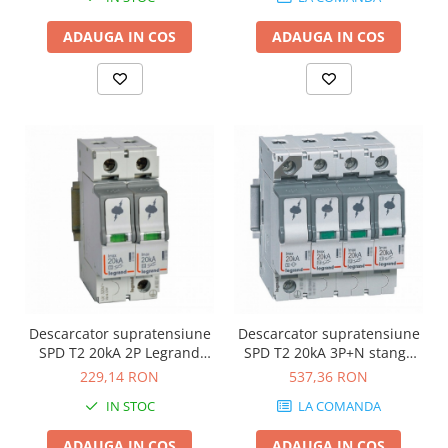
ADAUGA IN COS
ADAUGA IN COS
Descarcator supratensiune
Descarcator supratensiune
SPD T2 20kA 2P Legrand
SPD T2 20kA 3P+N stanga
412221
Legrand 412225
229,14 RON
537,36 RON
IN STOC
LA COMANDA
ADAUGA IN COS
ADAUGA IN COS