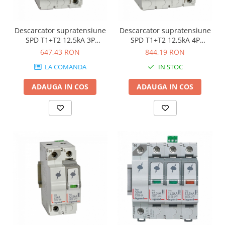
Descarcator supratensiune
Descarcator supratensiune
SPD T1+T2 12,5kA 3P
SPD T1+T2 12,5kA 4P
Legrand 412272
Legrand 412273
647,43 RON
844,19 RON
LA COMANDA
IN STOC
ADAUGA IN COS
ADAUGA IN COS