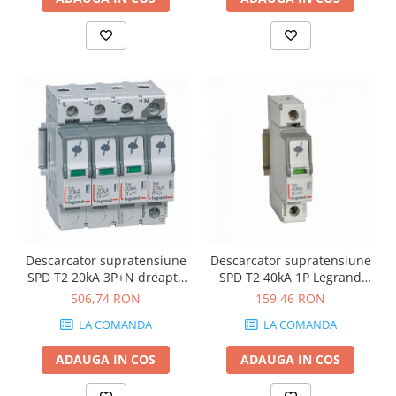
Descarcator supratensiune
Descarcator supratensiune
SPD T2 20kA 3P+N dreapta
SPD T2 40kA 1P Legrand
Legrand 412227
412230
506,74 RON
159,46 RON
LA COMANDA
LA COMANDA
ADAUGA IN COS
ADAUGA IN COS