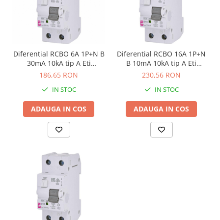
Diferential RCBO 6A 1P+N B
Diferential RCBO 16A 1P+N
30mA 10kA tip A Eti
B 10mA 10kA tip A Eti
002173201
002173214
186,65 RON
230,56 RON
IN STOC
IN STOC
ADAUGA IN COS
ADAUGA IN COS