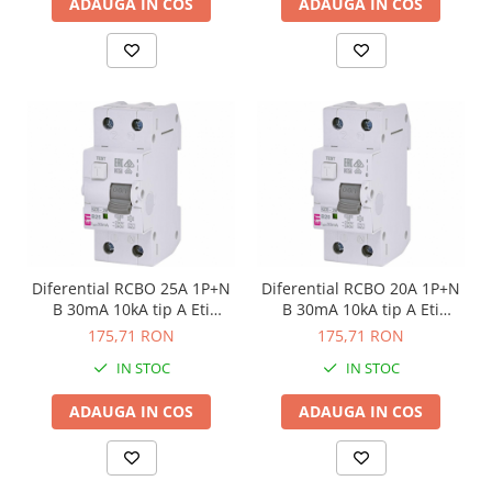
ADAUGA IN COS
ADAUGA IN COS
Diferential RCBO 25A 1P+N
Diferential RCBO 20A 1P+N
B 30mA 10kA tip A Eti
B 30mA 10kA tip A Eti
002173206
002173205
175,71 RON
175,71 RON
IN STOC
IN STOC
ADAUGA IN COS
ADAUGA IN COS