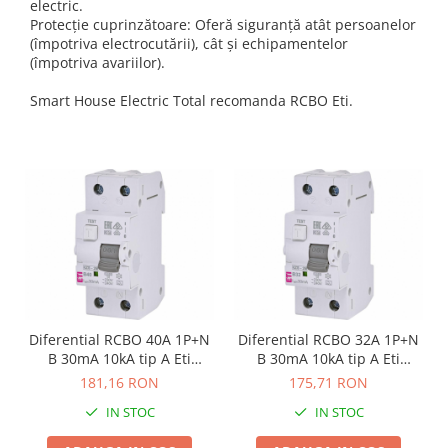
electric.
Protecție cuprinzătoare: Oferă siguranță atât persoanelor
(împotriva electrocutării), cât și echipamentelor
(împotriva avariilor).
Smart House Electric Total recomanda RCBO Eti.
Diferential RCBO 40A 1P+N
Diferential RCBO 32A 1P+N
B 30mA 10kA tip A Eti
B 30mA 10kA tip A Eti
002173208
002173207
181,16 RON
175,71 RON
IN STOC
IN STOC