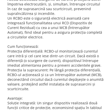
Schneider Asfora
Supraveghere Video
împotriva electrocutării, și, simultan, întrerupe circuitul
Bobine de declansare
Schneider Easy Styl
UPS-uri
în caz de suprasarcină sau scurtcircuit, prevenind
supraîncălzirea și incendiile.
Separatoare de sarcina
Schneider Cedar
Interfonie
Un RCBO este o siguranță electrică avansată care
Lampa de semnalizare
integrează funcționalitatea unui RCD (Dispozitiv de
Vimar Neve
Scule meseriasi
Curent Rezidual) cu cea a unui MCB (Întrerupător
Conectica si accesorii
Vimar Plana
Automat), fiind ideal pentru a asigura protecția completă
a circuitelor electrice.
Bareta de alimentare-Pieptene
Vimar Arke
Cleme si conectori
Himel Flexo
Cum funcționează:
Repartitoare
Protecția diferențială: RCBO-ul monitorizează curentul
Automatizari
care intră și cel care iese dintr-un circuit. Dacă există o
Borniera si bara nul
diferență (o scurgere de curent), dispozitivul întrerupe
Pini terminali
imediat alimentarea pentru a preveni accidentele grave.
Protecția la supracurent: Pe lângă protecția diferențială,
RCBO-ul acționează și ca un întrerupător automat (MCB),
deconectând circuitul dacă curentul depășește o anumită
valoare, protejând astfel instalația de suprasarcini și
scurtcircuite.
Avantaje:
Soluție integrată: Un singur dispozitiv realizează două
funcții critice de protecție, economisind spațiu în tabloul