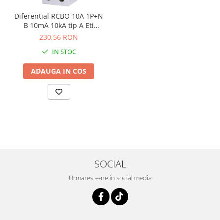
Diferential RCBO 10A 1P+N
B 10mA 10kA tip A Eti
002173212
230,56 RON
IN STOC
ADAUGA IN COS
SOCIAL
Urmareste-ne in social media