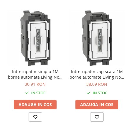
Intrerupator simplu 1M
Intrerupator cap scara 1M
borne automate Living Now
borne automate Living Now
Bticino K4001A
Bticino K4003A
30,91 RON
38,09 RON
IN STOC
IN STOC
ADAUGA IN COS
ADAUGA IN COS