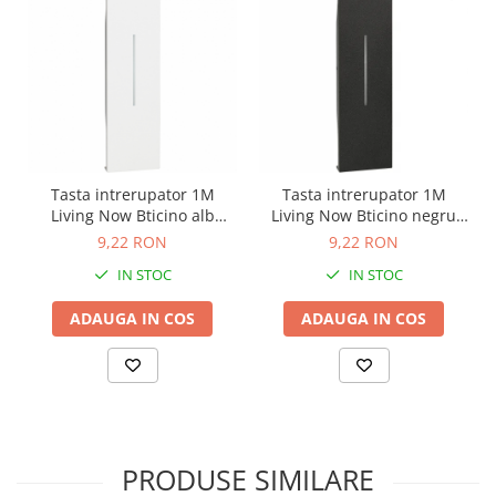
Tasta intrerupator 1M
Tasta intrerupator 1M
Living Now Bticino alb
Living Now Bticino negru
KW01
KG01
9,22 RON
9,22 RON
IN STOC
IN STOC
ADAUGA IN COS
ADAUGA IN COS
PRODUSE SIMILARE