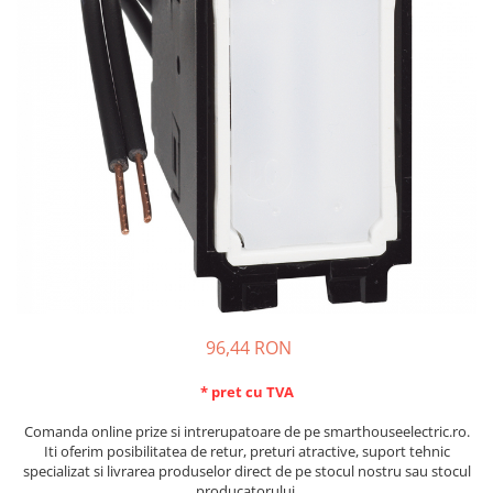
Schneider Asfora
Supraveghere Video
Bobine de declansare
Schneider Easy Styl
UPS-uri
Separatoare de sarcina
Schneider Cedar
Interfonie
Lampa de semnalizare
Vimar Neve
Scule meseriasi
Conectica si accesorii
Vimar Plana
Bareta de alimentare-Pieptene
Vimar Arke
Cleme si conectori
Himel Flexo
Repartitoare
Automatizari
Borniera si bara nul
Pini terminali
96,44 RON
* pret cu TVA
Comanda online prize si intrerupatoare de pe smarthouseelectric.ro.
Iti oferim posibilitatea de retur, preturi atractive, suport tehnic
specializat si livrarea produselor direct de pe stocul nostru sau stocul
producatorului.