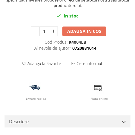
specializat si livrarea produselor direct de pe stocul nostru sau stocul
producatorului.
In stoc
ADAUGA IN COS
Cod Produs:
K4004LB
Ai nevoie de ajutor?
0720881014
Adauga la Favorite
Cere informatii
Livrare rapida
Plata online
Descriere