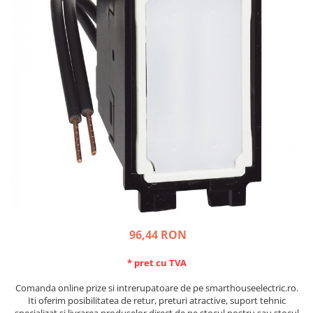
Schneider Asfora
Supraveghere Video
Bobine de declansare
Schneider Easy Styl
UPS-uri
Separatoare de sarcina
Schneider Cedar
Interfonie
Lampa de semnalizare
Vimar Neve
Scule meseriasi
Conectica si accesorii
Vimar Plana
Bareta de alimentare-Pieptene
Vimar Arke
Cleme si conectori
Himel Flexo
Repartitoare
Automatizari
Borniera si bara nul
Pini terminali
96,44 RON
* pret cu TVA
Comanda online prize si intrerupatoare de pe smarthouseelectric.ro.
Iti oferim posibilitatea de retur, preturi atractive, suport tehnic