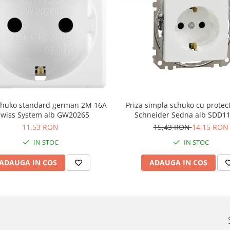
schuko standard german 2M 16A
Priza simpla schuko cu protect
wiss System alb GW20265
Schneider Sedna alb SDD1
11,53 RON
15,43 RON
14,15 RON
IN STOC
IN STOC
ADAUGA IN COS
ADAUGA IN COS