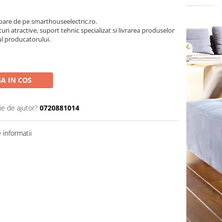
oare de pe smarthouseelectric.ro.
turi atractive, suport tehnic specializat si livrarea produselor
ul producatorului.
A IN COS
ie de ajutor?
0720881014
informatii