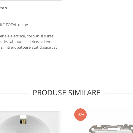
itan
RIC TOTAL de pe
iale electrice, corpuri si surse
ctie, tablouri electrice, sisteme
e si intrerupatoare atat clasice cat
PRODUSE SIMILARE
-8%