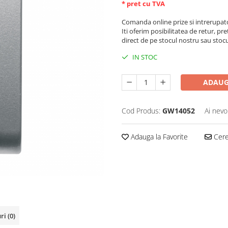
* pret cu TVA
Comanda online prize si intrerupat
Iti oferim posibilitatea de retur, pre
direct de pe stocul nostru sau stoc
IN STOC
ADAUG
Cod Produs:
GW14052
Ai nevo
Adauga la Favorite
Cere 
uri
(0)