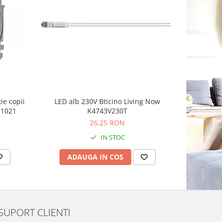
-10%
ie copii
LED alb 230V Bticino Living Now
Rama O
11021
K4743V230T
S
26,25 RON
IN STOC
ADAUGA IN COS
AD
SUPORT CLIENTI