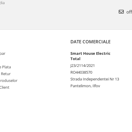
dia
off
DATE COMERCIALE
par
Smart House Electric
Total
J23/2114/2021
 Plata
RO44038570
e Retur
Strada Independentei Nr 13
Produselor
Pantelimon, Ilfov
Client