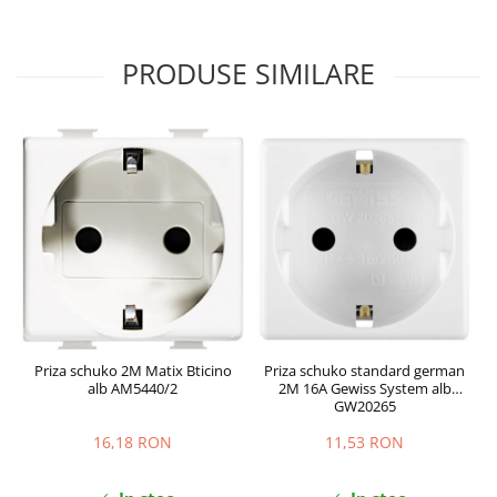
PRODUSE SIMILARE
Priza schuko 2M Matix Bticino
Priza schuko standard german
P
alb AM5440/2
2M 16A Gewiss System alb
GW20265
16,18 RON
11,53 RON