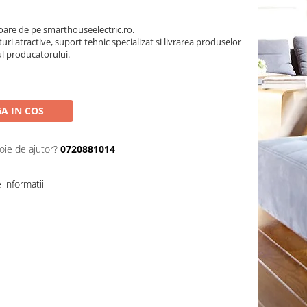
oare de pe smarthouseelectric.ro.
turi atractive, suport tehnic specializat si livrarea produselor
ul producatorului.
A IN COS
oie de ajutor?
0720881014
informatii