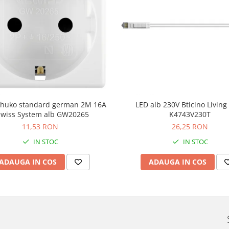
schuko standard german 2M 16A
LED alb 230V Bticino Livin
wiss System alb GW20265
K4743V230T
11,53 RON
26,25 RON
IN STOC
IN STOC
ADAUGA IN COS
ADAUGA IN COS