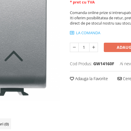
* pret cu TVA
Comanda online prize si intrerupat
Iti oferim posibilitatea de retur, pre
direct de pe stocul nostru sau stoc
LA COMANDA
ADAUG
Cod Produs:
GW14160F
Ai nev
Adauga la Favorite
Cere 
uri
(0)