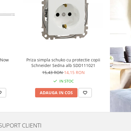
g Now
Priza simpla schuko cu protectie copii
Priza sch
Schneider Sedna alb SDD111021
15,43 RON
14,15 RON
IN STOC
ADAUGA IN COS
AD
SUPORT CLIENTI