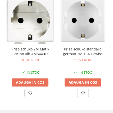
Priza schuko 2M Matix
Priza schuko standard
Bticino alb AM5440/2
german 2M 16A Gewiss
System alb GW20265
16,18 RON
11,53 RON
IN STOC
IN STOC
ADAUGA IN COS
ADAUGA IN COS