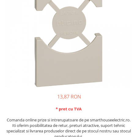
Schneider Asfora
Supraveghere Video
Bobine de declansare
Schneider Easy Styl
UPS-uri
Separatoare de sarcina
Schneider Cedar
Interfonie
Lampa de semnalizare
Vimar Neve
Scule meseriasi
Conectica si accesorii
Vimar Plana
Bareta de alimentare-Pieptene
Vimar Arke
Cleme si conectori
Himel Flexo
Repartitoare
Automatizari
Borniera si bara nul
Pini terminali
13,87 RON
* pret cu TVA
Comanda online prize si intrerupatoare de pe smarthouseelectric.ro.
Iti oferim posibilitatea de retur, preturi atractive, suport tehnic
specializat si livrarea produselor direct de pe stocul nostru sau stocul
producatorului.