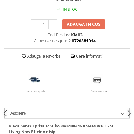
IN STOC
ADAUGA IN COS
Cod Produs:
KM03
Ai nevoie de ajutor?
0720881014
Adauga la Favorite
Cere informatii
Livrare rapida
Plata online
Descriere
Placa pentru priza schuko KM4140A16 KM4140A16F 2M
Living Now Bticino nisip