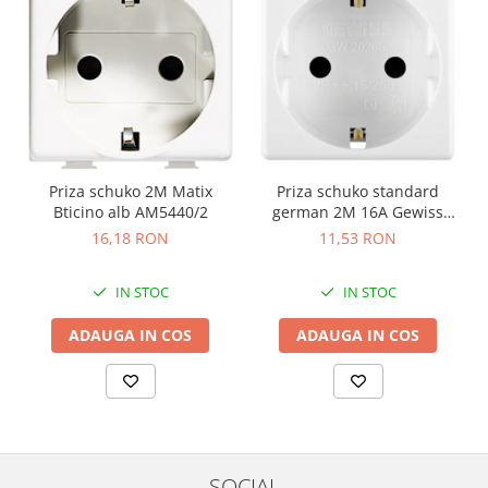
Priza schuko 2M Matix
Priza schuko standard
Bticino alb AM5440/2
german 2M 16A Gewiss
System alb GW20265
16,18 RON
11,53 RON
IN STOC
IN STOC
ADAUGA IN COS
ADAUGA IN COS
SOCIAL