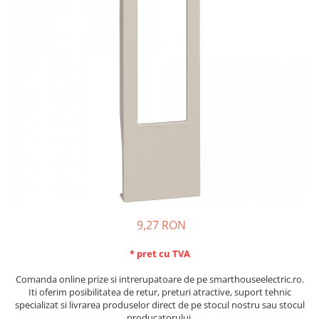
Schneider Asfora
Supraveghere Video
Bobine de declansare
Schneider Easy Styl
UPS-uri
Separatoare de sarcina
Schneider Cedar
Interfonie
Lampa de semnalizare
Vimar Neve
Scule meseriasi
Conectica si accesorii
Vimar Plana
Bareta de alimentare-Pieptene
Vimar Arke
Cleme si conectori
Himel Flexo
Repartitoare
Automatizari
Borniera si bara nul
Pini terminali
9,27 RON
* pret cu TVA
Comanda online prize si intrerupatoare de pe smarthouseelectric.ro.
Iti oferim posibilitatea de retur, preturi atractive, suport tehnic
specializat si livrarea produselor direct de pe stocul nostru sau stocul
producatorului.