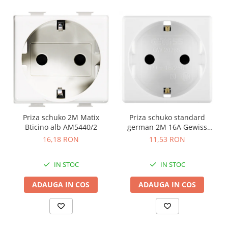
Priza schuko 2M Matix
Priza schuko standard
Bticino alb AM5440/2
german 2M 16A Gewiss
System alb GW20265
16,18 RON
11,53 RON
IN STOC
IN STOC
ADAUGA IN COS
ADAUGA IN COS