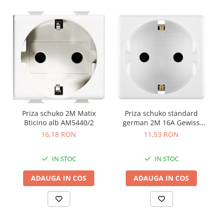
Priza schuko 2M Matix
Priza schuko standard
Bticino alb AM5440/2
german 2M 16A Gewiss
System alb GW20265
16,18 RON
11,53 RON
IN STOC
IN STOC
ADAUGA IN COS
ADAUGA IN COS