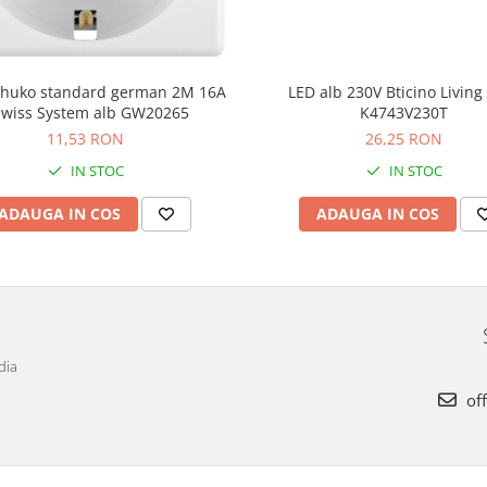
schuko standard german 2M 16A
LED alb 230V Bticino Livin
wiss System alb GW20265
K4743V230T
11,53 RON
26,25 RON
IN STOC
IN STOC
ADAUGA IN COS
ADAUGA IN COS
dia
off