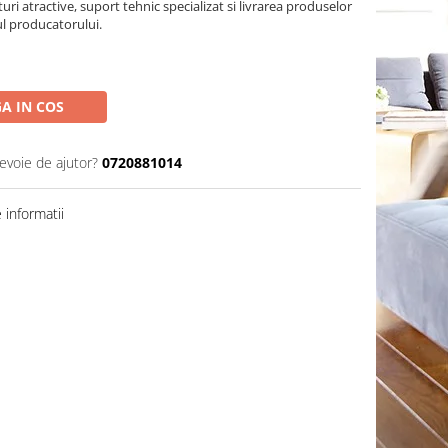
turi atractive, suport tehnic specializat si livrarea produselor
ul producatorului.
A IN COS
nevoie de ajutor?
0720881014
informatii