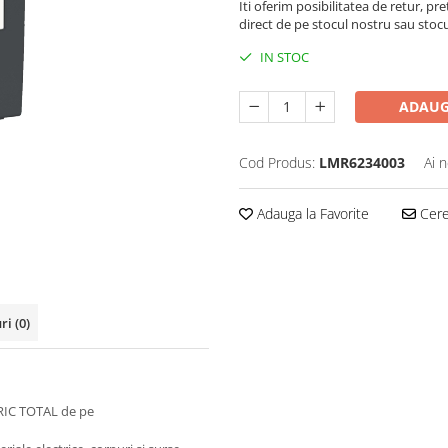
Iti oferim posibilitatea de retur, pre
direct de pe stocul nostru sau stoc
IN STOC
ADAUG
Cod Produs:
LMR6234003
Ai 
Adauga la Favorite
Cere 
uri
(0)
RIC TOTAL de pe