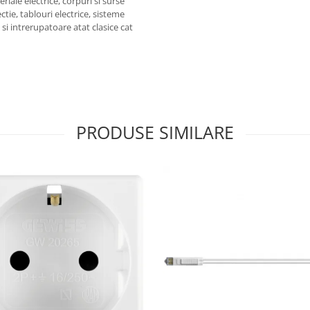
iale electrice, corpuri si surse
ctie, tablouri electrice, sisteme
e si intrerupatoare atat clasice cat
PRODUSE SIMILARE