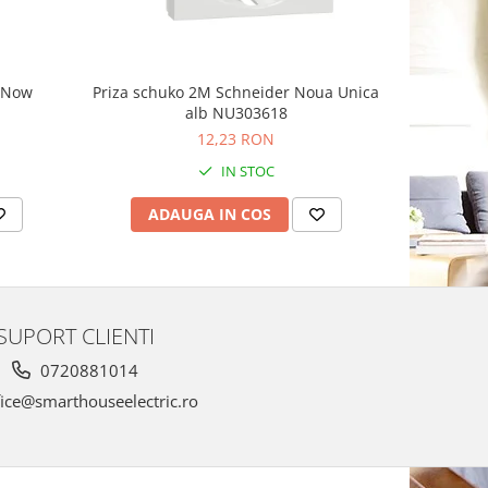
g Now
Priza schuko 2M Schneider Noua Unica
Priza sim
alb NU303618
Schnei
12,23 RON
1
IN STOC
ADAUGA IN COS
AD
SUPORT CLIENTI
0720881014
ice@smarthouseelectric.ro