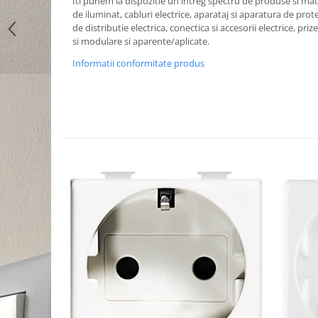
Iti punem la dispozitie un intreg spectru de produse si mater
de iluminat, cabluri electrice, aparataj si aparatura de prote
de distributie electrica, conectica si accesorii electrice, priz
si modulare si aparente/aplicate.
Informatii conformitate produs