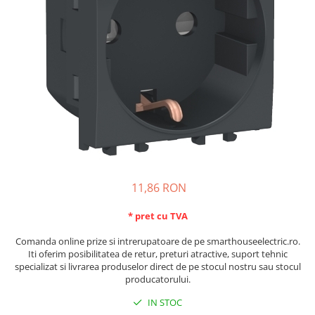
Schneider Asfora
Supraveghere Video
Bobine de declansare
Schneider Easy Styl
UPS-uri
Separatoare de sarcina
Schneider Cedar
Interfonie
Lampa de semnalizare
Vimar Neve
Scule meseriasi
Conectica si accesorii
Vimar Plana
Bareta de alimentare-Pieptene
Vimar Arke
Cleme si conectori
Himel Flexo
Repartitoare
Automatizari
Borniera si bara nul
Pini terminali
11,86 RON
* pret cu TVA
Comanda online prize si intrerupatoare de pe smarthouseelectric.ro.
Iti oferim posibilitatea de retur, preturi atractive, suport tehnic
specializat si livrarea produselor direct de pe stocul nostru sau stocul
producatorului.
IN STOC