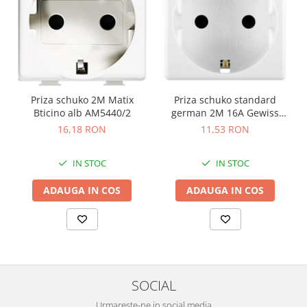
Priza schuko 2M Matix
Priza schuko standard
Bticino alb AM5440/2
german 2M 16A Gewiss
System alb GW20265
16,18 RON
11,53 RON
IN STOC
IN STOC
ADAUGA IN COS
ADAUGA IN COS
SOCIAL
Urmareste-ne in social media