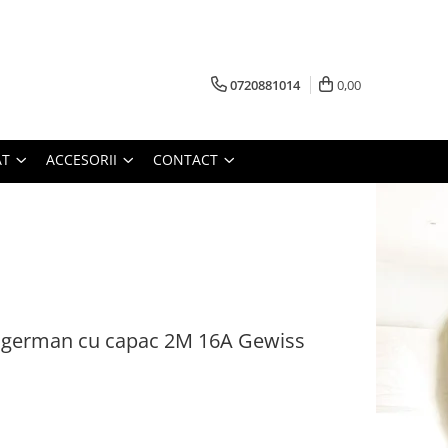
0720881014
0,00
AT
ACCESORII
CONTACT
d german cu capac 2M 16A Gewiss