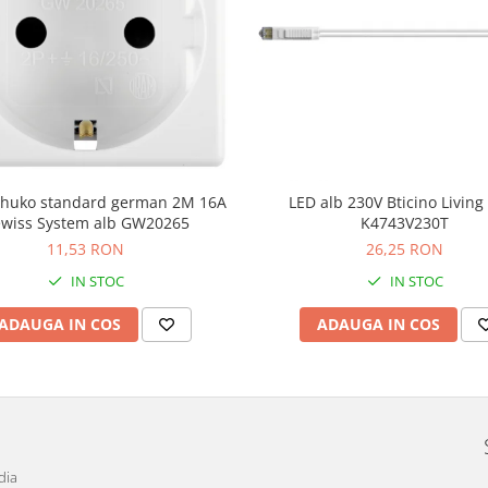
schuko standard german 2M 16A
LED alb 230V Bticino Livin
wiss System alb GW20265
K4743V230T
11,53 RON
26,25 RON
IN STOC
IN STOC
ADAUGA IN COS
ADAUGA IN COS
dia