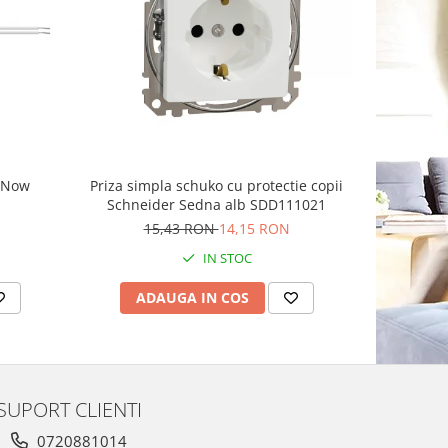
g Now
Priza simpla schuko cu protectie copii
Priza sch
Schneider Sedna alb SDD111021
15,43 RON
14,15 RON
IN STOC
ADAUGA IN COS
AD
SUPORT CLIENTI
0720881014