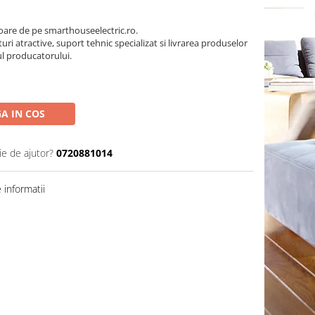
oare de pe smarthouseelectric.ro.
turi atractive, suport tehnic specializat si livrarea produselor
ul producatorului.
A IN COS
ie de ajutor?
0720881014
informatii