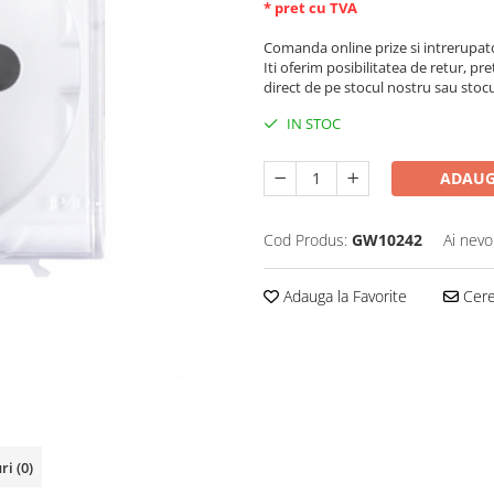
* pret cu TVA
Comanda online prize si intrerupat
Iti oferim posibilitatea de retur, pre
direct de pe stocul nostru sau stoc
IN STOC
ADAUG
Cod Produs:
GW10242
Ai nevo
Adauga la Favorite
Cere 
uri
(0)