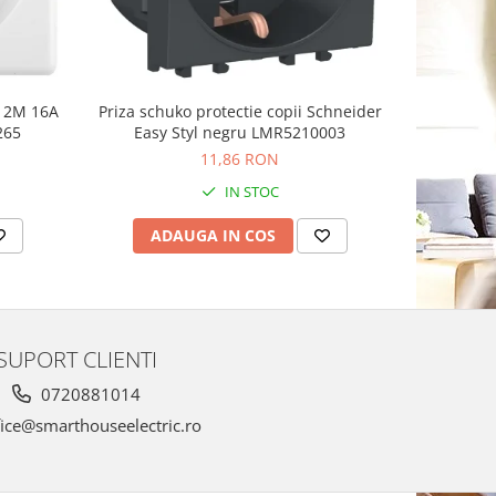
n 2M 16A
Priza schuko protectie copii Schneider
Priza sch
265
Easy Styl negru LMR5210003
11,86 RON
IN STOC
ADAUGA IN COS
AD
SUPORT CLIENTI
0720881014
ice@smarthouseelectric.ro