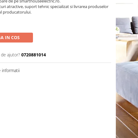
oare de pe smarthouseelectric.ro.
turi atractive, suport tehnic specializat si livrarea produselor
ul producatorului.
A IN COS
 de ajutor?
0720881014
informatii