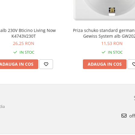
alb 230V Bticino Living Now
Priza schuko standard germa
K4743V230T
Gewiss System alb GW20
26,25 RON
11,53 RON
IN STOC
IN STOC
ADAUGA IN COS
ADAUGA IN COS
dia
off