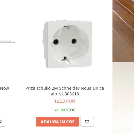
-8%
g Now
Priza schuko 2M Schneider Noua Unica
Priza sim
alb NU303618
Schnei
12,23 RON
1
IN STOC
ADAUGA IN COS
AD