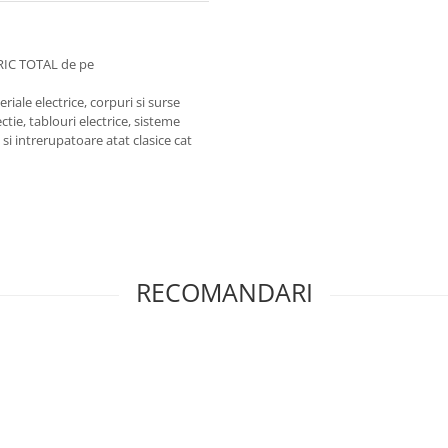
RIC TOTAL de pe
iale electrice, corpuri si surse
ctie, tablouri electrice, sisteme
e si intrerupatoare atat clasice cat
RECOMANDARI