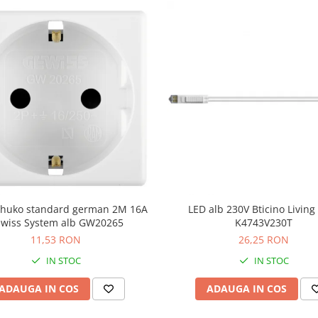
schuko standard german 2M 16A
LED alb 230V Bticino Livin
wiss System alb GW20265
K4743V230T
11,53 RON
26,25 RON
IN STOC
IN STOC
ADAUGA IN COS
ADAUGA IN COS