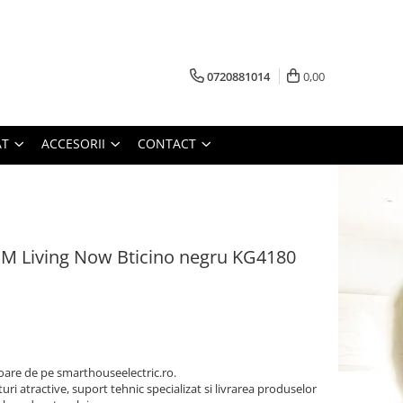
0720881014
0,00
AT
ACCESORII
CONTACT
 1M Living Now Bticino negru KG4180
oare de pe smarthouseelectric.ro.
turi atractive, suport tehnic specializat si livrarea produselor