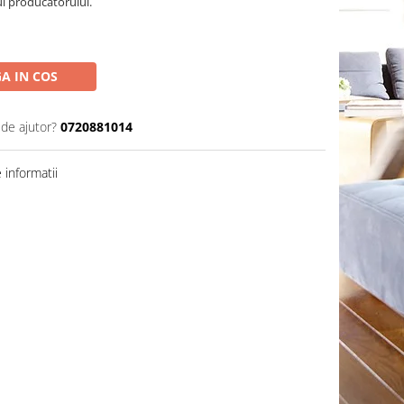
ul producatorului.
A IN COS
 de ajutor?
0720881014
informatii