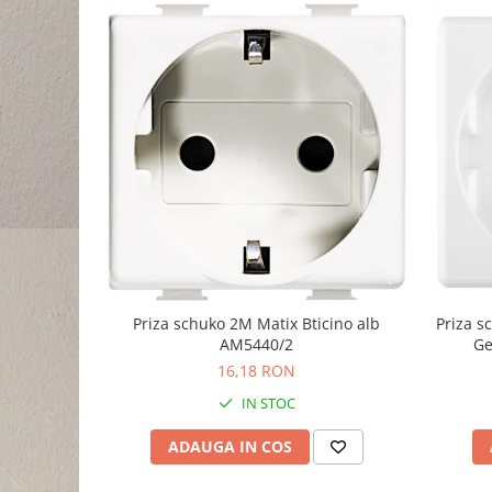
Priza schuko 2M Matix Bticino alb
Priza 
AM5440/2
Ge
16,18 RON
IN STOC
ADAUGA IN COS