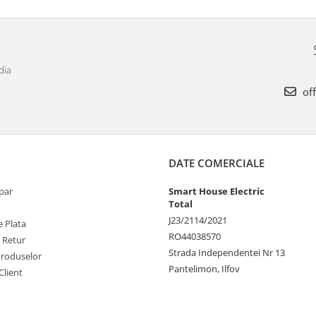
dia
off
DATE COMERCIALE
par
Smart House Electric
Total
J23/2114/2021
 Plata
RO44038570
e Retur
Strada Independentei Nr 13
Produselor
Pantelimon, Ilfov
Client