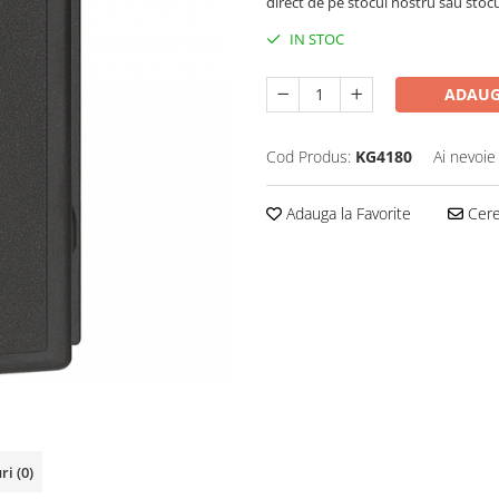
direct de pe stocul nostru sau stoc
IN STOC
ADAUG
Cod Produs:
KG4180
Ai nevoie
Adauga la Favorite
Cere 
uri
(0)